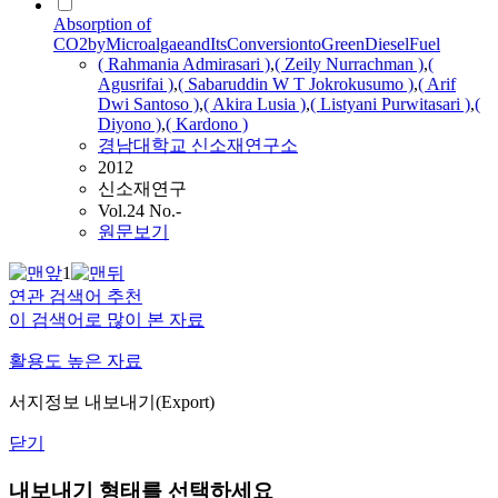
Absorption of
CO2byMicroalgaeandItsConversiontoGreenDieselFuel
( Rahmania Admirasari )
,
( Zeily Nurrachman )
,
(
Agusrifai )
,
( Sabaruddin W T Jokrokusumo )
,
( Arif
Dwi Santoso )
,
(
Akira
Lusia
)
,
( Listyani Purwitasari )
,
(
Diyono )
,
( Kardono )
경남대학교 신소재연구소
2012
신소재연구
Vol.24 No.-
원문보기
1
연관 검색어 추천
이 검색어로 많이 본 자료
활용도 높은 자료
서지정보 내보내기(Export)
닫기
내보내기 형태를 선택하세요