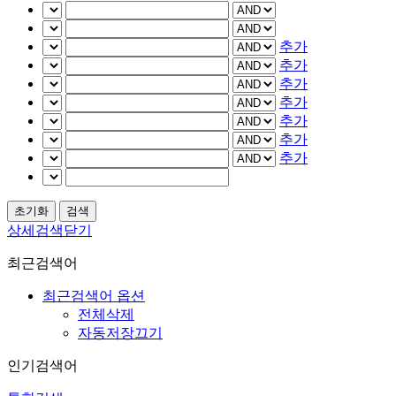
추가
추가
추가
추가
추가
추가
추가
상세검색닫기
최근검색어
최근검색어 옵션
전체삭제
자동저장끄기
인기검색어