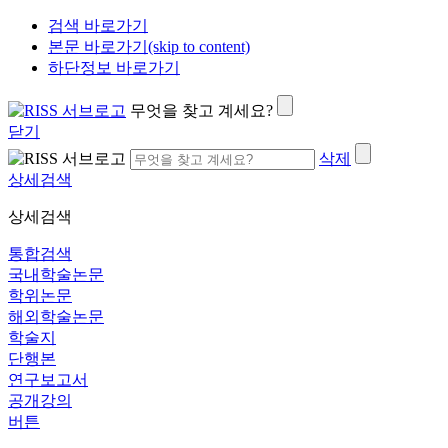
검색 바로가기
본문 바로가기(skip to content)
하단정보 바로가기
무엇을 찾고 계세요?
닫기
삭제
상세검색
상세검색
통합검색
국내학술논문
학위논문
해외학술논문
학술지
단행본
연구보고서
공개강의
버튼