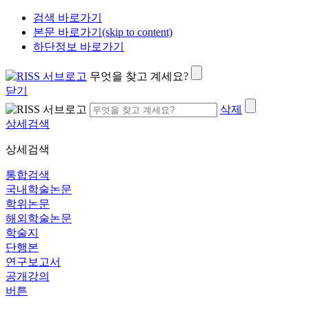
검색 바로가기
본문 바로가기(skip to content)
하단정보 바로가기
무엇을 찾고 계세요?
닫기
삭제
상세검색
상세검색
통합검색
국내학술논문
학위논문
해외학술논문
학술지
단행본
연구보고서
공개강의
버튼