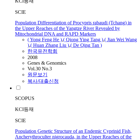
KCI등재
SCIE
Population Differentiation of Procypris rabaudi (Tchang) in
the Upper Reaches of the Yangtze River Revealed by
Mitochondrial DNA and RAPD Markers
( Yong Feng He )
,
( Qiong Ying
Tang
)
,
( Jian Wei Wang
)
,
( Huan Zhang Liu )
,
(
De
Qing
Tan
)
한국유전학회
2008
Genes & Genomics
Vol.30 No.3
원문보기
복사/대출신청
SCOPUS
KCI등재
SCIE
Population Genetic Structure of an Endemic Cyprinid Fish,
Ancherythroculter nigrocauda, in the Upper Reaches of the