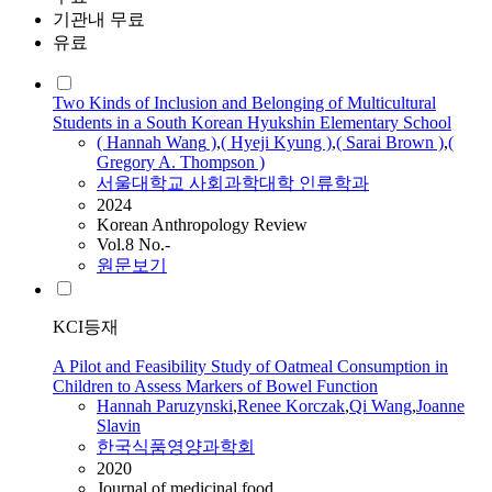
기관내 무료
유료
Two Kinds of Inclusion and Belonging of Multicultural
Students in a South Korean Hyukshin Elementary School
(
Hannah
Wang
)
,
( Hyeji Kyung )
,
( Sarai Brown )
,
(
Gregory A. Thompson )
서울대학교 사회과학대학 인류학과
2024
Korean Anthropology Review
Vol.8 No.-
원문보기
KCI등재
A Pilot and Feasibility Study of Oatmeal Consumption in
Children to Assess Markers of Bowel Function
Hannah
Paruzynski
,
Renee Korczak
,
Qi
Wang
,
Joanne
Slavin
한국식품영양과학회
2020
Journal of medicinal food