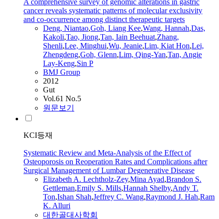
A comprehensive survey of genomic alterations in gastric
cancer reveals systematic patterns of molecular exclusivity
and co-occurrence among distinct therapeutic targets
Deng, Niantao
,
Goh, Liang Kee
,
Wang
,
Hannah
,
Das,
Kakoli
,
Tao, Jiong
,
Tan, Iain Beehuat
,
Zhang,
Shenli
,
Lee, Minghui
,
Wu, Jeanie
,
Lim, Kiat Hon
,
Lei,
Zhengdeng
,
Goh, Glenn
,
Lim, Qing-Yan
,
Tan, Angie
Lay-Keng
,
Sin P
BMJ Group
2012
Gut
Vol.61 No.5
원문보기
KCI등재
Systematic Review and Meta-Analysis of the Effect of
Osteoporosis on Reoperation Rates and Complications after
Surgical Management of Lumbar Degenerative Disease
Elizabeth A. Lechtholz-Zey
,
Mina Ayad
,
Brandon S.
Gettleman
,
Emily S. Mills
,
Hannah
Shelby
,
Andy T.
Ton
,
Ishan Shah
,
Jeffrey C.
Wang
,
Raymond J.
Hah
,
Ram
K. Alluri
대한골대사학회