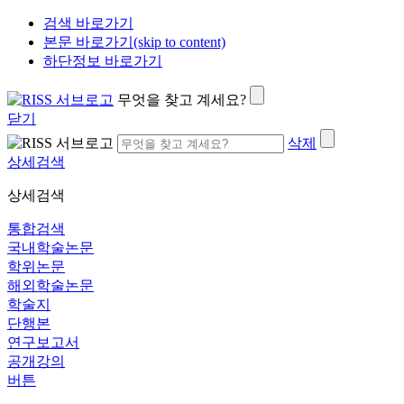
검색 바로가기
본문 바로가기(skip to content)
하단정보 바로가기
무엇을 찾고 계세요?
닫기
삭제
상세검색
상세검색
통합검색
국내학술논문
학위논문
해외학술논문
학술지
단행본
연구보고서
공개강의
버튼