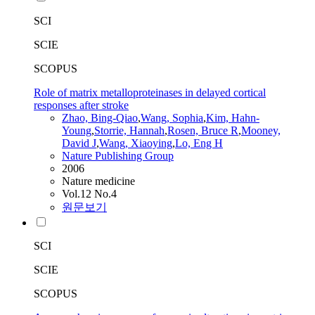
SCI
SCIE
SCOPUS
Role of matrix metalloproteinases in delayed cortical
responses after stroke
Zhao, Bing-Qiao
,
Wang
, Sophia
,
Kim, Hahn-
Young
,
Storrie,
Hannah
,
Rosen, Bruce R
,
Mooney,
David J
,
Wang
, Xiaoying
,
Lo, Eng
H
Nature Publishing Group
2006
Nature medicine
Vol.12 No.4
원문보기
SCI
SCIE
SCOPUS