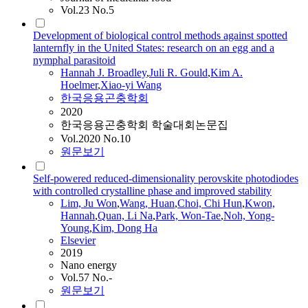
Vol.23 No.5
Development of biological control methods against spotted
lanternfly in the United States: research on an egg and a
nymphal parasitoid
Hannah
J. Broadley
,
Juli R. Gould
,
Kim A.
Hoelmer
,
Xiao-yi
Wang
한국응용곤충학회
2020
한국응용곤충학회 학술대회논문집
Vol.2020 No.10
원문보기
Self-powered reduced-dimensionality perovskite photodiodes
with controlled crystalline phase and improved stability
Lim, Ju Won
,
Wang
, Huan
,
Choi, Chi Hun
,
Kwon,
Hannah
,
Quan, Li Na
,
Park, Won-Tae
,
Noh, Yong-
Young
,
Kim, Dong Ha
Elsevier
2019
Nano energy
Vol.57 No.-
원문보기