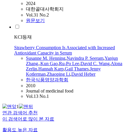
2024
대한골대사학회지
Vol.31 No.2
원문보기
KCI등재
Strawberry Consumption Is Associated with Increased
Antioxidant Capacity in Serum
Susanne M. Henning
,
Navindra P. Seeram
,
Yanjun
Zhang,
,
Kun Gao
,
Ru-Po Lee
,
David C.
Wang
,
Alona
Zerlin
,
Hannah
Karp
,
Gail Thames
,
Jenny
Kotlerman
,
Zhaoping Li
,
David Heber
한국식품영양과학회
2010
Journal of medicinal food
Vol.13 No.1
1
연관 검색어 추천
이 검색어로 많이 본 자료
활용도 높은 자료