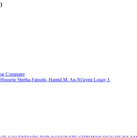
)
sing Computer
Hussein
Shetha
,
Fatoohi, Hamid M. An-Ni'aymi Louay J.