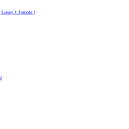
( Louay J. Fatoohi )
d