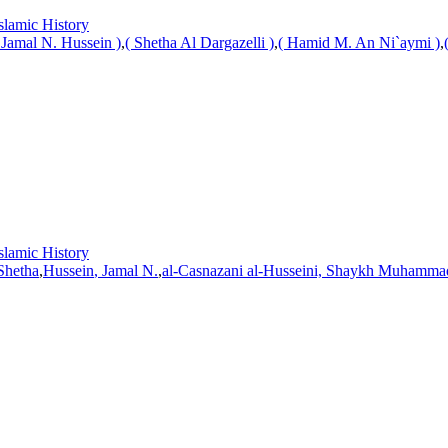
lamic History
(
Jamal
N.
Hussein
)
,
( Shetha Al Dargazelli )
,
( Hamid M. An Ni`aymi )
,
lamic History
 Shetha
,
Hussein
,
Jamal
N.
,
al-Casnazani al-Husseini, Shaykh Muhamma