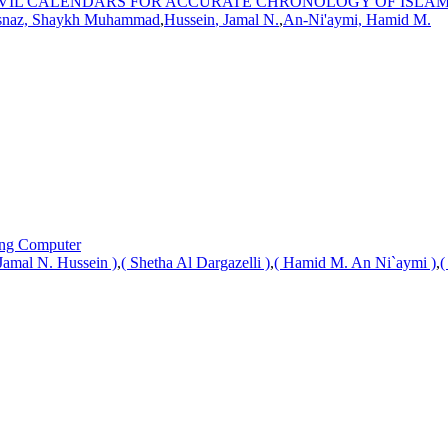
IVIL CALENDARS FOR ACCURATE CHRONOLOGY OF ISLA
asnaz, Shaykh Muhammad
,
Hussein
,
Jamal
N.
,
An-Ni'aymi, Hamid M.
sing Computer
Jamal
N.
Hussein
)
,
( Shetha Al Dargazelli )
,
( Hamid M. An Ni`aymi )
,
(