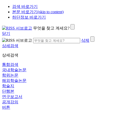
검색 바로가기
본문 바로가기(skip to content)
하단정보 바로가기
무엇을 찾고 계세요?
닫기
삭제
상세검색
상세검색
통합검색
국내학술논문
학위논문
해외학술논문
학술지
단행본
연구보고서
공개강의
버튼