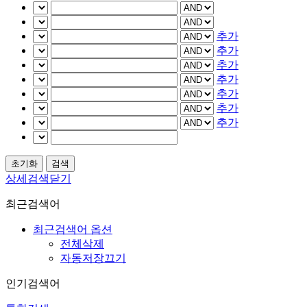
추가
추가
추가
추가
추가
추가
추가
상세검색닫기
최근검색어
최근검색어 옵션
전체삭제
자동저장끄기
인기검색어