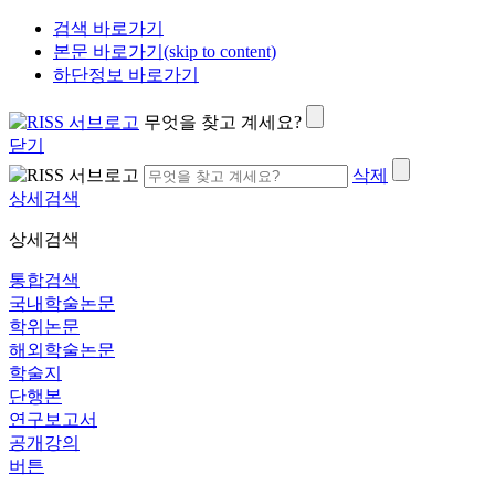
검색 바로가기
본문 바로가기(skip to content)
하단정보 바로가기
무엇을 찾고 계세요?
닫기
삭제
상세검색
상세검색
통합검색
국내학술논문
학위논문
해외학술논문
학술지
단행본
연구보고서
공개강의
버튼