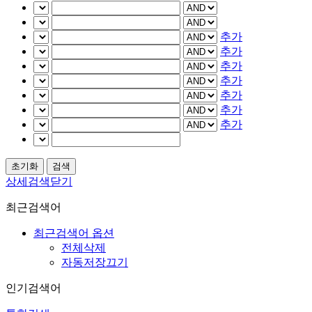
추가
추가
추가
추가
추가
추가
추가
상세검색닫기
최근검색어
최근검색어 옵션
전체삭제
자동저장끄기
인기검색어