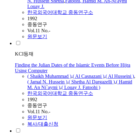
N. Hussein Shetha
,
Fatoohi
, Hamid M. An-Ni'aymi
Louay
J.
한국외국어대학교 중동연구소
1992
중동연구
Vol.11 No.-
원문보기
KCI등재
Finding the Julian Dates of the Islamic Events Before Hijra
Using Computer
( Shaikh Muhammad )
,
( Al Casnazani )
,
( Al Husseini )
,
( Jamal N. Hussein )
,
( Shetha Al Dargazelli )
,
( Hamid
M. An Ni`aymi )
,
(
Louay
J.
Fatoohi
)
한국외국어대학교 중동연구소
1992
중동연구
Vol.11 No.-
원문보기
복사/대출신청