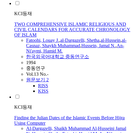
KCI등재
TWO COMPREHENSIVE ISLAMIC RELIGIOUS AND
CIVIL CALENDARS FOR ACCURATE CHRONOLOGY
OF ISLAM
Fatoohi
,
Louay
J.
,
al-Dargazelli, Shetha
,
al-Hussein
,
al-
Casnaz, Shaykh Muhammad
,
Hussein, Jamal N.
,
An-
Ni'aymi, Hamid M.
한국외국어대학교 중동연구소
1994
중동연구
Vol.13 No.-
원문보기
2
RISS
KISS
KCI등재
Finding the Julian Dates of the Islamic Events Before Hijra
Using Computer
Al-Dargazelli, Shaikh Muhammad Al-Husseini Jamal