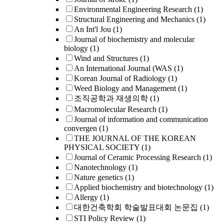
Environmental Engineering Research
(1)
Structural Engineering and Mechanics
(1)
An Int'l Jou
(1)
Journal of biochemistry and molecular
biology
(1)
Wind and Structures
(1)
An International Journal (WAS
(1)
Korean Journal of Radiology
(1)
Weed Biology and Management
(1)
조직공학과 재생의학
(1)
Macromolecular Research
(1)
Journal of information and communication
convergen
(1)
THE JOURNAL OF THE KOREAN
PHYSICAL SOCIETY
(1)
Journal of Ceramic Processing Research
(1)
Nanotechnology
(1)
Nature genetics
(1)
Applied biochemistry and biotechnology
(1)
Allergy
(1)
대한건축학회 학술발표대회 논문집
(1)
STI Policy Review
(1)