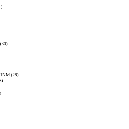
1)
(30)
y (JNM
(28)
8)
)