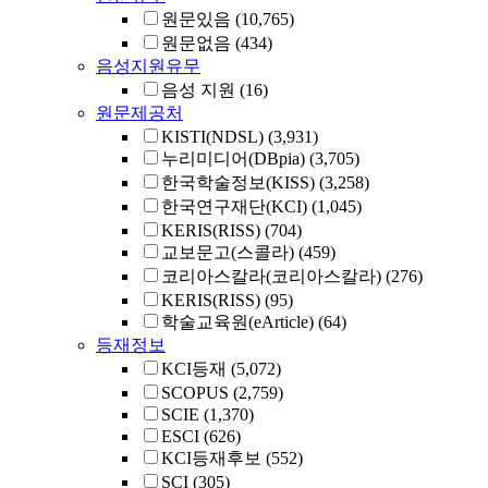
원문있음
(10,765)
원문없음
(434)
음성지원유무
음성 지원
(16)
원문제공처
KISTI(NDSL)
(3,931)
누리미디어(DBpia)
(3,705)
한국학술정보(KISS)
(3,258)
한국연구재단(KCI)
(1,045)
KERIS(RISS)
(704)
교보문고(스콜라)
(459)
코리아스칼라(코리아스칼라)
(276)
KERIS(RISS)
(95)
학술교육원(eArticle)
(64)
등재정보
KCI등재
(5,072)
SCOPUS
(2,759)
SCIE
(1,370)
ESCI
(626)
KCI등재후보
(552)
SCI
(305)