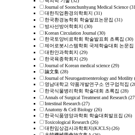
핵의학 기술
(32)
Journal of Soonchunhyang Medical Science
(3
대한직업환경의학회지
(31)
한국환경농학회 학술발표논문집
(31)
방사선방어학회지
(30)
Korean Circulation Journal
(30)
한국토양비료학회 학술발표회 초록집
(30)
제어로봇시스템학회 국제학술대회 논문집
대한안과학회지
(29)
한국육종학회지
(29)
Journal of Korean medical science
(29)
論文集
(28)
Journal of Neurogastroenterology and Motilit
영남대학교 약품개발연구소 연구업적집
(2
한국식물병리학회 학술대회 초록집
(28)
Annals of Surgical Treatment and Research
(27
Intestinal Research
(27)
Anatomy & Cell Biology
(26)
한국식품영양과학회 학술대회발표집
(26)
Toxicological Research
(26)
대한임상검사과학회지(KJCLS)
(26)
大韓機械學會論文集A
(26)