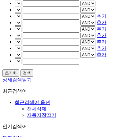
추가
추가
추가
추가
추가
추가
추가
상세검색닫기
최근검색어
최근검색어 옵션
전체삭제
자동저장끄기
인기검색어