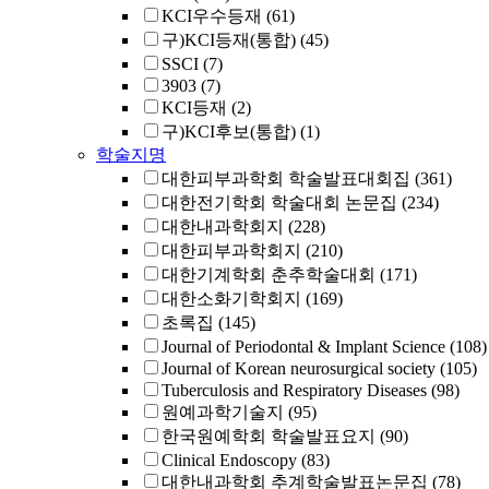
KCI우수등재
(61)
구)KCI등재(통합)
(45)
SSCI
(7)
3903
(7)
KCI등재
(2)
구)KCI후보(통합)
(1)
학술지명
대한피부과학회 학술발표대회집
(361)
대한전기학회 학술대회 논문집
(234)
대한내과학회지
(228)
대한피부과학회지
(210)
대한기계학회 춘추학술대회
(171)
대한소화기학회지
(169)
초록집
(145)
Journal of Periodontal & Implant Science
(108)
Journal of Korean neurosurgical society
(105)
Tuberculosis and Respiratory Diseases
(98)
원예과학기술지
(95)
한국원예학회 학술발표요지
(90)
Clinical Endoscopy
(83)
대한내과학회 추계학술발표논문집
(78)