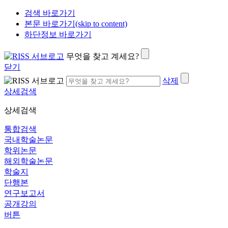
검색 바로가기
본문 바로가기(skip to content)
하단정보 바로가기
무엇을 찾고 계세요?
닫기
삭제
상세검색
상세검색
통합검색
국내학술논문
학위논문
해외학술논문
학술지
단행본
연구보고서
공개강의
버튼