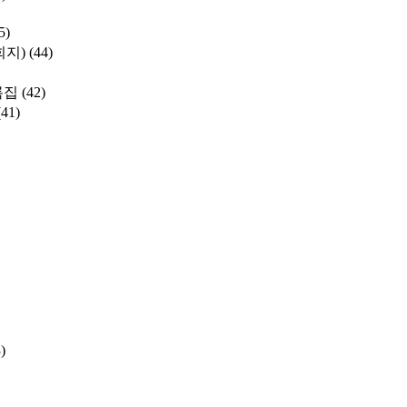
5)
학회지)
(44)
록집
(42)
(41)
)