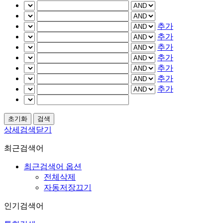
추가
추가
추가
추가
추가
추가
추가
상세검색닫기
최근검색어
최근검색어 옵션
전체삭제
자동저장끄기
인기검색어