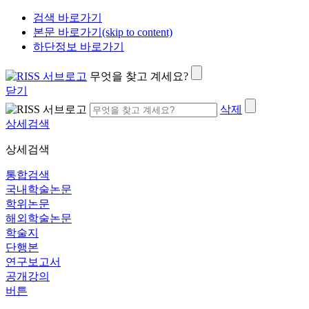
검색 바로가기
본문 바로가기(skip to content)
하단정보 바로가기
무엇을 찾고 계세요?
닫기
삭제
상세검색
상세검색
통합검색
국내학술논문
학위논문
해외학술논문
학술지
단행본
연구보고서
공개강의
버튼