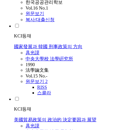
한국공공관리학보
Vol.16 No.1
원문보기
복사/대출신청
KCI등재
國家發展과 韓國 刑事政策의 方向
具光謨
中央大學校 法學硏究所
1990
法學論文集
Vol.15 No.-
원문보기
2
RISS
스콜라
KCI등재
美國貿易政策의 政治的 決定要因과 展望
具光謨