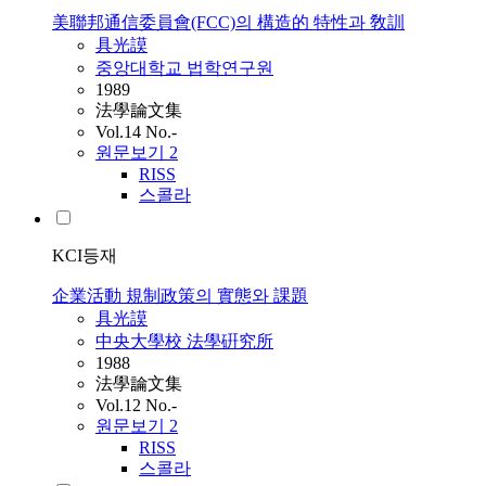
美聯邦通信委員會(FCC)의 構造的 特性과 敎訓
具光謨
중앙대학교 법학연구원
1989
法學論文集
Vol.14 No.-
원문보기
2
RISS
스콜라
KCI등재
企業活動 規制政策의 實態와 課題
具光謨
中央大學校 法學硏究所
1988
法學論文集
Vol.12 No.-
원문보기
2
RISS
스콜라