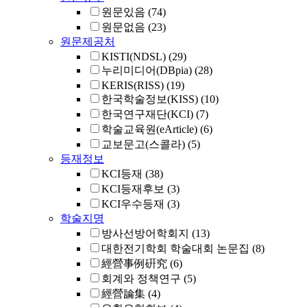
원문있음
(74)
원문없음
(23)
원문제공처
KISTI(NDSL)
(29)
누리미디어(DBpia)
(28)
KERIS(RISS)
(19)
한국학술정보(KISS)
(10)
한국연구재단(KCI)
(7)
학술교육원(eArticle)
(6)
교보문고(스콜라)
(5)
등재정보
KCI등재
(38)
KCI등재후보
(3)
KCI우수등재
(3)
학술지명
방사선방어학회지
(13)
대한전기학회 학술대회 논문집
(8)
經營事例硏究
(6)
회계와 정책연구
(5)
經營論集
(4)