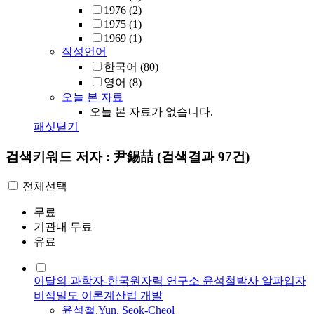
1976
(2)
1975
(1)
1969
(1)
작성언어
한국어
(80)
영어
(8)
오늘 본 자료
오늘 본 자료가 없습니다.
패싯닫기
검색키워드
저자 : 尹錫喆
(검색결과 97건)
전체선택
무료
기관내 무료
유료
이달의 과학자-한국원자력 연구소 윤석철박사 알파입자
비적밀도 이론계산법 개발
윤석철
,
Yun, Seok-Cheol