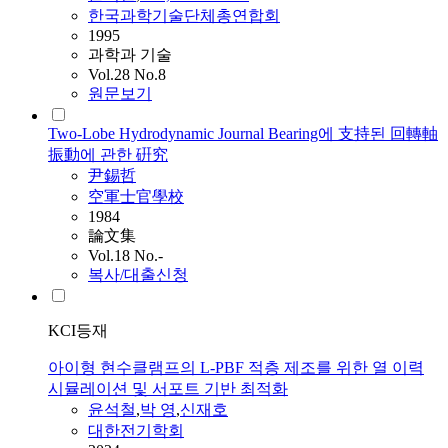
한국과학기술단체총연합회
1995
과학과 기술
Vol.28 No.8
원문보기
Two-Lobe Hydrodynamic Journal Bearing에 支持된 回轉軸
振動에 관한 硏究
尹錫哲
空軍士官學校
1984
論文集
Vol.18 No.-
복사/대출신청
KCI등재
아이형 현수클램프의 L-PBF 적층 제조를 위한 열 이력
시뮬레이션 및 서포트 기반 최적화
윤석철
,
박 영
,
신재호
대한전기학회