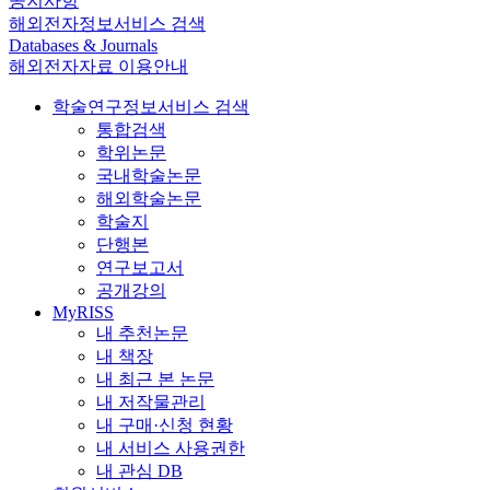
공지사항
해외전자정보서비스 검색
Databases & Journals
해외전자자료 이용안내
학술연구정보서비스 검색
통합검색
학위논문
국내학술논문
해외학술논문
학술지
단행본
연구보고서
공개강의
MyRISS
내 추천논문
내 책장
내 최근 본 논문
내 저작물관리
내 구매·신청 현황
내 서비스 사용권한
내 관심 DB