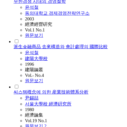
무한경쟁 시대의 경영철학
윤석철
동의대학교 경제경영전략연구소
2003
經濟經營硏究
Vol.1 No.1
원문보기
派生金融商品 去來構造와 會計處理의 國際比較
윤석철
建陽大學校
1996
建陽論叢
Vol.- No.4
원문보기
씨스템槪念에 의한 産業技術體系分析
尹錫喆
서울大學校 經濟硏究所
1980
經濟論集
Vol.19 No.1
원문보기
2