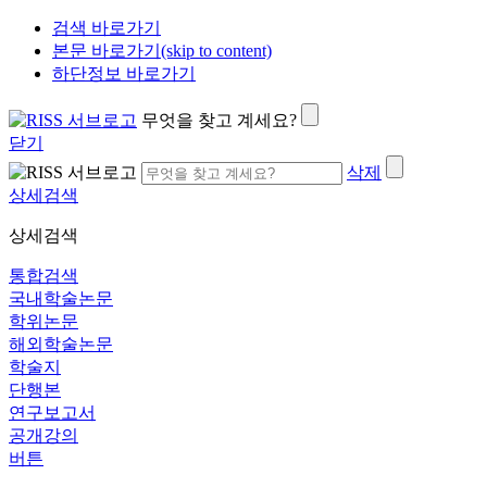
검색 바로가기
본문 바로가기(skip to content)
하단정보 바로가기
무엇을 찾고 계세요?
닫기
삭제
상세검색
상세검색
통합검색
국내학술논문
학위논문
해외학술논문
학술지
단행본
연구보고서
공개강의
버튼