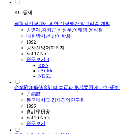
KCI등재
열형광선량계에 의한 선량평가 알고리즘 개발
송명재
,
김희근
,
하정우
,
이태영
,
윤석철
대한방사선 방어학회
1992
방사선방어학회지
Vol.17 No.2
원문보기
3
RISS
eArticle
NDSL
企業附加價値會計의 本質과 形成要因에 관한 硏究
尹錫喆
동국대학교 경제경영연구원
1996
會計學硏究
Vol.20 No.3
원문보기