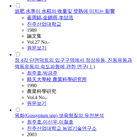
追肥 水準이 水稻의 收量및 登熟에 미치는 影響
崔周鎬
,
金鎭雨
,
李喆浩
진주산업대학교
1989
論文集
Vol.27 No.-
원문보기
정 4각 단면덕트의 입구구역에서 정상유동, 진동유동과
맥동유동의 속도파형에 관한 연구(Ⅰ)
최주호
,
박금주
順天大學校 農業科學硏究所
1990
農業科學硏究
Vol.4 No.-
원문보기
목화(Gossypium spp) 생육형질의 유전분석
최주호
,
이신우
,
이철호
진주산업대학교 농업기술연구소
2003