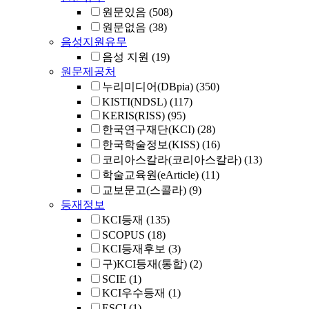
원문있음
(508)
원문없음
(38)
음성지원유무
음성 지원
(19)
원문제공처
누리미디어(DBpia)
(350)
KISTI(NDSL)
(117)
KERIS(RISS)
(95)
한국연구재단(KCI)
(28)
한국학술정보(KISS)
(16)
코리아스칼라(코리아스칼라)
(13)
학술교육원(eArticle)
(11)
교보문고(스콜라)
(9)
등재정보
KCI등재
(135)
SCOPUS
(18)
KCI등재후보
(3)
구)KCI등재(통합)
(2)
SCIE
(1)
KCI우수등재
(1)
ESCI
(1)