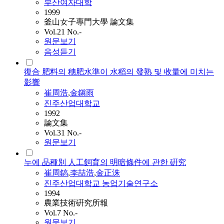
부산여자대학
1999
釜山女子專門大學 論文集
Vol.21 No.-
원문보기
음성듣기
復合 肥料의 穗肥水準이 水稻의 發熟 및 收量에 미치는
影響
崔周浩
,
金鎭雨
진주산업대학교
1992
論文集
Vol.31 No.-
원문보기
누에 品種別 人工飼育의 明暗條件에 관한 硏究
崔周鎬
,
李喆浩
,
金正洙
진주산업대학교 농업기술연구소
1994
農業技術硏究所報
Vol.7 No.-
원문보기