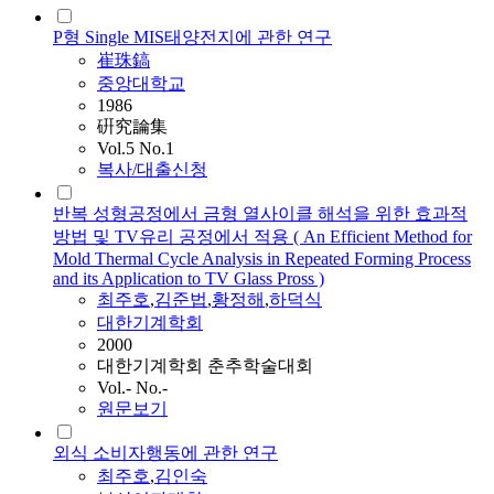
P형 Single MIS태양전지에 관한 연구
崔珠鎬
중앙대학교
1986
硏究論集
Vol.5 No.1
복사/대출신청
반복 성형공정에서 금형 열사이클 해석을 위한 효과적
방법 및 TV유리 공정에서 적용 ( An Efficient Method for
Mold Thermal Cycle Analysis in Repeated Forming Process
and its Application to TV Glass Pross )
최주호
,
김준법
,
황정해
,
하덕식
대한기계학회
2000
대한기계학회 춘추학술대회
Vol.- No.-
원문보기
외식 소비자행동에 관한 연구
최주호
,
김인숙