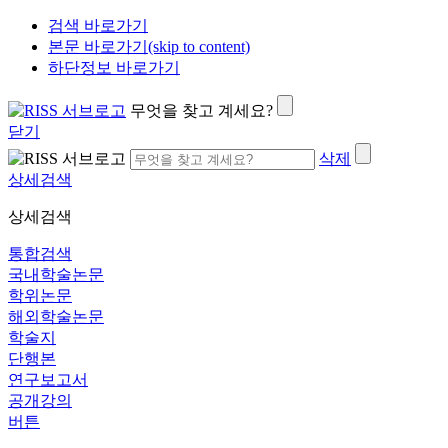
검색 바로가기
본문 바로가기(skip to content)
하단정보 바로가기
무엇을 찾고 계세요?
닫기
삭제
상세검색
상세검색
통합검색
국내학술논문
학위논문
해외학술논문
학술지
단행본
연구보고서
공개강의
버튼