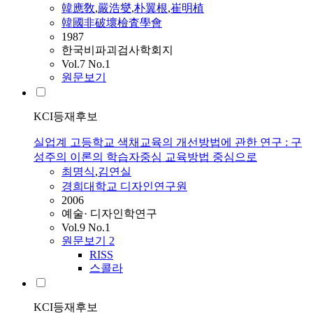
韓應敎
,
嚴浩燮
,
朴翼根
,
崔明植
韓國非破壞檢査學會
1987
한국비파괴검사학회지
Vol.7 No.1
원문보기
KCI등재후보
실업계 고등학교 색채교육의 개선방법에 관한 연구 : 구
성주의 이론의 학습자중심 교육방법 중심으로
최명식
,
김연실
경희대학교 디자인연구원
2006
예술· 디자인학연구
Vol.9 No.1
원문보기
2
RISS
스콜라
KCI등재후보