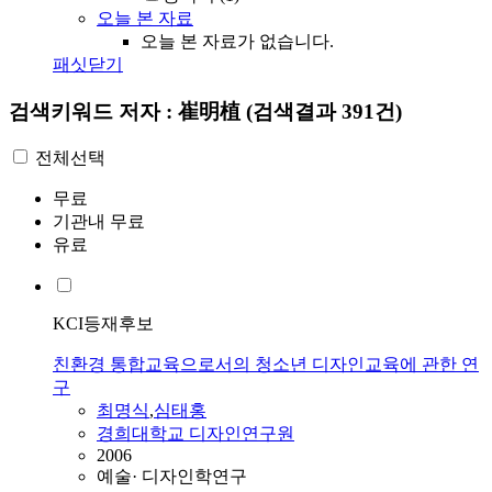
오늘 본 자료
오늘 본 자료가 없습니다.
패싯닫기
검색키워드
저자 : 崔明植
(검색결과 391건)
전체선택
무료
기관내 무료
유료
KCI등재후보
친환경 통합교육으로서의 청소년 디자인교육에 관한 연
구
최명식
,
심태홍
경희대학교 디자인연구원
2006
예술· 디자인학연구