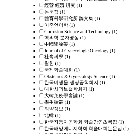
經營 經濟 硏究
(1)
논문집
(1)
體育科學硏究所 論文集
(1)
이중언어학
(1)
Corrosion Science and Technology
(1)
핵의학 분자영상
(1)
中國學論叢
(1)
Journal of Gynecologic Oncology
(1)
社會科學
(1)
활천
(1)
국제학술대회
(1)
Obstetrics & Gynecology Science
(1)
한국미생물·생명공학회지
(1)
대한치과보철학회지
(1)
大韓免疫學會誌
(1)
學生論叢
(1)
의약정보
(1)
北韓
(1)
한국자동차공학회 학술강연초록집
(1)
한국태양에너지학회 학술대회논문집
(1)