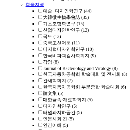
학술지명
예술· 디자인학연구
(44)
大韓微生物學會誌
(35)
기초조형학연구
(15)
산업디자인학연구
(13)
국토
(12)
중국조선어문
(11)
디지털디자인학연구
(10)
한국비파괴검사학회지
(9)
감염
(8)
Journal of Bacteriology and Virology
(8)
한국자동차공학회 학술대회 및 전시회
(8)
관세학회지
(7)
한국자동차공학회 부문종합 학술대회
(6)
論文集
(5)
대한금속·재료학회지
(5)
디자인학연구
(5)
터널과지하공간
(5)
인문사회 21
(5)
인간이해
(5)