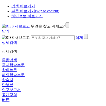
검색 바로가기
본문 바로가기(skip to content)
하단정보 바로가기
무엇을 찾고 계세요?
닫기
삭제
상세검색
상세검색
통합검색
국내학술논문
학위논문
해외학술논문
학술지
단행본
연구보고서
공개강의
버튼