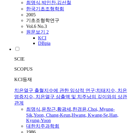
최명식
,
박인찬
,
김선철
한국기초조형학회
2005
기초조형학연구
Vol.6 No.3
원문보기
2
KCI
DBpia
SCIE
SCOPUS
KCI등재
치은열구 출혈지수에 관한 임상적 연구;치태지수, 치은
염증지수, 치은열구 삼출액 및 치주낭의 깊이와의 상관
관계
최명식
,
윤창근
,
황광세
,
한경윤
,
Choi, Myung-
Sik
,
Yoon, Chang-Keun
,
Hwang, Kwang-Se
,
Han,
Kyung-Yoon
대한치주과학회
1986