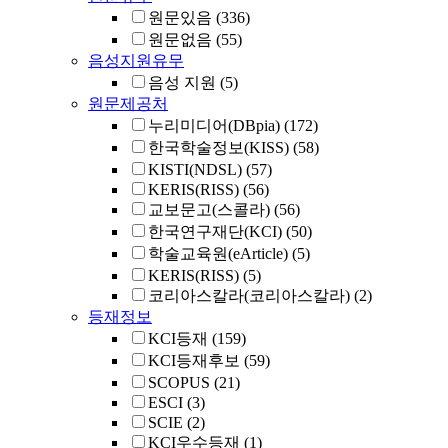
원문있음
(336)
원문없음
(55)
음성지원유무
음성 지원
(5)
원문제공처
누리미디어(DBpia)
(172)
한국학술정보(KISS)
(58)
KISTI(NDSL)
(57)
KERIS(RISS)
(56)
교보문고(스콜라)
(56)
한국연구재단(KCI)
(50)
학술교육원(eArticle)
(5)
KERIS(RISS)
(5)
코리아스칼라(코리아스칼라)
(2)
등재정보
KCI등재
(159)
KCI등재후보
(59)
SCOPUS
(21)
ESCI
(3)
SCIE
(2)
KCI우수등재
(1)