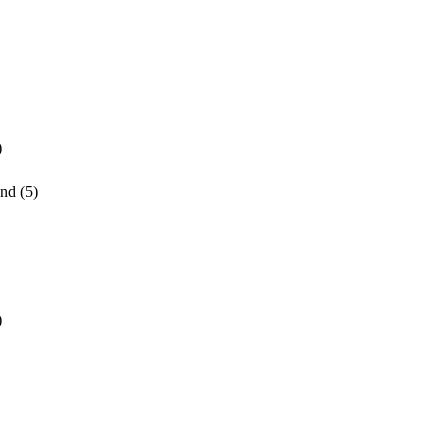
)
and
(5)
)