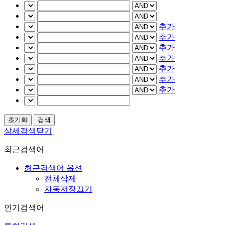
추가
추가
추가
추가
추가
추가
추가
상세검색닫기
최근검색어
최근검색어 옵션
전체삭제
자동저장끄기
인기검색어