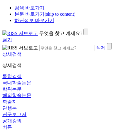
검색 바로가기
본문 바로가기(skip to content)
하단정보 바로가기
무엇을 찾고 계세요?
닫기
삭제
상세검색
상세검색
통합검색
국내학술논문
학위논문
해외학술논문
학술지
단행본
연구보고서
공개강의
버튼