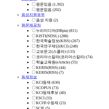
원문있음
(1,392)
원문없음
(202)
음성지원유무
음성 지원
(2)
원문제공처
누리미디어(DBpia)
(811)
KISTI(NDSL)
(288)
한국학술정보(KISS)
(267)
한국연구재단(KCI)
(248)
교보문고(스콜라)
(133)
코리아스칼라(코리아스칼라)
(74)
학술교육원(eArticle)
(55)
KERIS(RISS)
(44)
KERIS(RISS)
(7)
등재정보
KCI등재
(630)
SCOPUS
(73)
KCI등재후보
(40)
ESCI
(33)
KCI우수등재
(23)
SCIE
(5)