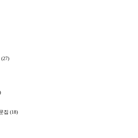
(27)
)
문집
(18)