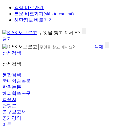
검색 바로가기
본문 바로가기(skip to content)
하단정보 바로가기
무엇을 찾고 계세요?
닫기
삭제
상세검색
상세검색
통합검색
국내학술논문
학위논문
해외학술논문
학술지
단행본
연구보고서
공개강의
버튼