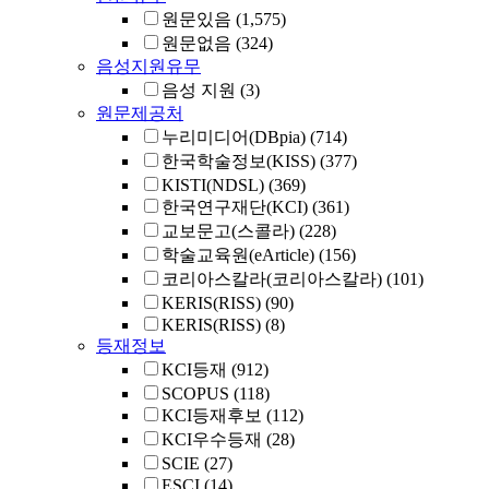
원문있음
(1,575)
원문없음
(324)
음성지원유무
음성 지원
(3)
원문제공처
누리미디어(DBpia)
(714)
한국학술정보(KISS)
(377)
KISTI(NDSL)
(369)
한국연구재단(KCI)
(361)
교보문고(스콜라)
(228)
학술교육원(eArticle)
(156)
코리아스칼라(코리아스칼라)
(101)
KERIS(RISS)
(90)
KERIS(RISS)
(8)
등재정보
KCI등재
(912)
SCOPUS
(118)
KCI등재후보
(112)
KCI우수등재
(28)
SCIE
(27)
ESCI
(14)