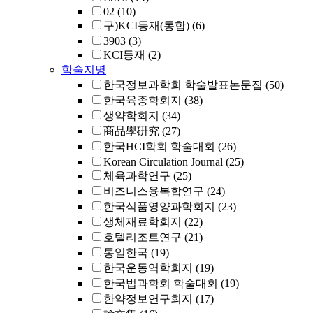
02
(10)
구)KCI등재(통합)
(6)
3903
(3)
KCI등재
(2)
학술지명
한국정보과학회 학술발표논문집
(50)
한국육종학회지
(38)
생약학회지
(34)
商品學硏究
(27)
한국HCI학회 학술대회
(26)
Korean Circulation Journal
(25)
체육과학연구
(25)
비즈니스융복합연구
(24)
한국식품영양과학회지
(23)
생체재료학회지
(22)
호텔리조트연구
(21)
통일한국
(19)
한국운동역학회지
(19)
한국법과학회 학술대회
(19)
한약정보연구회지
(17)