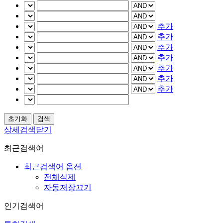
추가
추가
추가
추가
추가
추가
추가
상세검색닫기
최근검색어
최근검색어 옵션
전체삭제
자동저장끄기
인기검색어