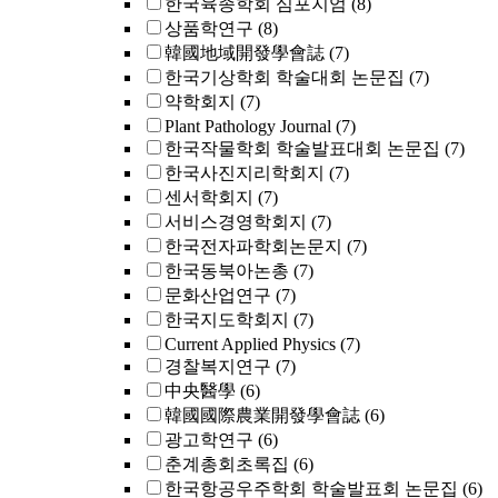
한국육종학회 심포지엄
(8)
상품학연구
(8)
韓國地域開發學會誌
(7)
한국기상학회 학술대회 논문집
(7)
약학회지
(7)
Plant Pathology Journal
(7)
한국작물학회 학술발표대회 논문집
(7)
한국사진지리학회지
(7)
센서학회지
(7)
서비스경영학회지
(7)
한국전자파학회논문지
(7)
한국동북아논총
(7)
문화산업연구
(7)
한국지도학회지
(7)
Current Applied Physics
(7)
경찰복지연구
(7)
中央醫學
(6)
韓國國際農業開發學會誌
(6)
광고학연구
(6)
춘계총회초록집
(6)
한국항공우주학회 학술발표회 논문집
(6)