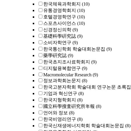
한국체육과학회지
(10)
유통경영학회지
(10)
호텔경영학연구
(10)
스포츠사이언스
(10)
신경정신의학
(9)
基礎科學硏究誌
(9)
소비자학연구
(9)
한국통신학회 학술대회논문집
(9)
藥學硏究誌
(9)
한국초지조사료학회지
(9)
디지털융복합연구
(9)
Macromolecular Research
(9)
정보과학회논문지
(8)
한국고분자학회 학술대회 연구논문 초록집
기업과 혁신연구
(8)
한국지형학회지
(8)
國立科學搜査硏究所年報
(8)
언어와 정보
(8)
한국비영리연구
(8)
한국신재생에너지학회 학술대회논문집
(8)