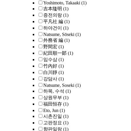
Yoshimoto, Takaaki
(1)
吉本隆明
(1)
증전의랑
(1)
平凡社 編
(1)
하야건이
(1)
Natsume, Sōseki
(1)
外務省 編
(1)
野間宏
(1)
紀田順一郞
(1)
임수삼
(1)
竹內好
(1)
白川靜
(1)
강담사
(1)
Natsume, Soseki
(1)
하목, 수석
(1)
상원무부
(1)
福田恒存
(1)
Eto, Jun
(1)
시촌진일
(1)
고판정요
(1)
향판일랑
(1)