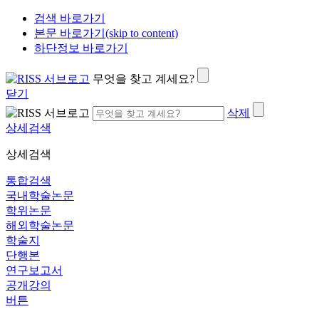
검색 바로가기
본문 바로가기(skip to content)
하단정보 바로가기
무엇을 찾고 계세요?
닫기
삭제
상세검색
상세검색
통합검색
국내학술논문
학위논문
해외학술논문
학술지
단행본
연구보고서
공개강의
버튼