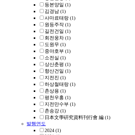
등본양일
(1)
김경남
(1)
사마료태랑
(1)
원등주작
(1)
길전건일
(1)
회전웅차
(1)
도원무
(1)
중야호부
(1)
소전실
(1)
상산춘평
(1)
향산건일
(1)
지전진
(1)
하상철태랑
(1)
촌상용
(1)
평천우홍
(1)
지전만수부
(1)
촌송강
(1)
日本文學硏究資料刊行會 編
(1)
발행연도
2024
(1)