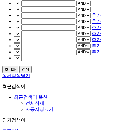
추가
추가
추가
추가
추가
추가
추가
상세검색닫기
최근검색어
최근검색어 옵션
전체삭제
자동저장끄기
인기검색어