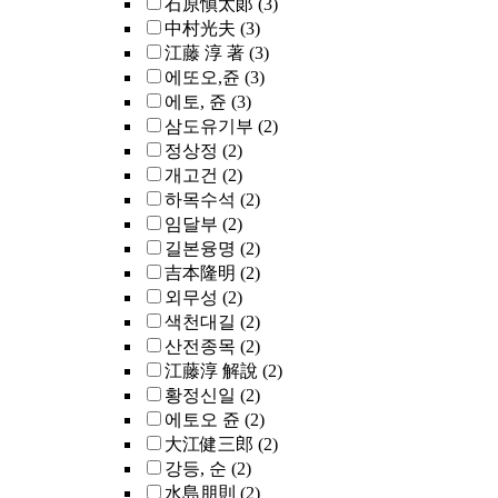
石原愼太郞
(3)
中村光夫
(3)
江藤 淳 著
(3)
에또오,쥰
(3)
에토, 쥰
(3)
삼도유기부
(2)
정상정
(2)
개고건
(2)
하목수석
(2)
임달부
(2)
길본융명
(2)
吉本隆明
(2)
외무성
(2)
색천대길
(2)
산전종목
(2)
江藤淳 解說
(2)
황정신일
(2)
에토오 쥰
(2)
大江健三郎
(2)
강등, 순
(2)
水島朋則
(2)