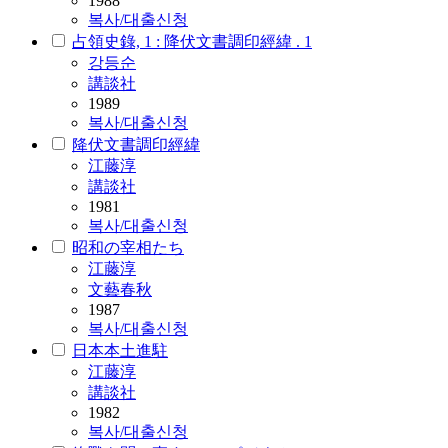
1988
복사/대출신청
占領史錄, 1 : 降伏文書調印經緯 . 1
강등순
講談社
1989
복사/대출신청
降伏文書調印經緯
江藤淳
講談社
1981
복사/대출신청
昭和の宰相たち
江藤淳
文藝春秋
1987
복사/대출신청
日本本土進駐
江藤淳
講談社
1982
복사/대출신청