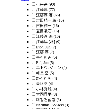
강등순
(90)
江藤淳
(77)
江藤淳 著
(66)
吉田精一 編
(16)
吉田精一
(16)
夏目漱石
(16)
江藤淳 編
(10)
江藤淳 [著]
(9)
Eto^, Jun
(7)
江藤 淳
(7)
복전항존
(5)
Etō, Jun
(5)
エトウ, ジュン
(5)
에토 준
(5)
화전청휘
(4)
죽내호
(4)
小林秀雄
(4)
大岡昇平
(3)
대강건삼랑
(3)
Natsume, So^seki
(3)