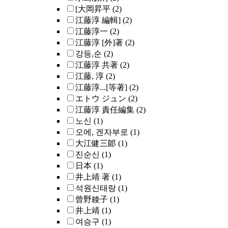
[大岡昇平
(2)
江藤淳 編輯]
(2)
江藤淳一
(2)
江藤淳 [外]著
(2)
강등,순
(2)
江藤淳 共著
(2)
江藤, 淳
(2)
江藤淳...[等著]
(2)
エトウ ジュン
(2)
江藤淳 責任編集
(2)
노신
(1)
오에, 겐자부로
(1)
大江健三郞
(1)
진순신
(1)
日本
(1)
井上靖 著
(1)
석원신태랑
(1)
曾野綾子
(1)
井上靖
(1)
여승구
(1)