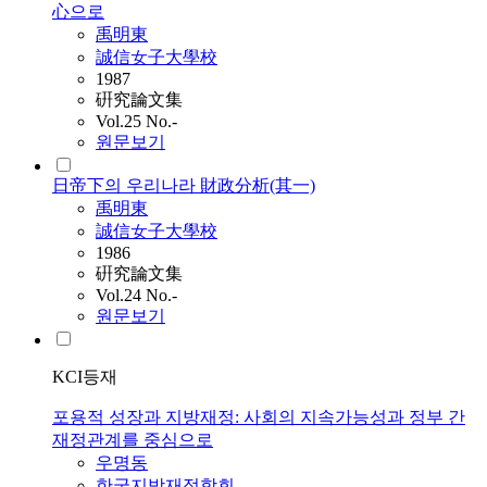
心으로
禹明東
誠信女子大學校
1987
硏究論文集
Vol.25 No.-
원문보기
日帝下의 우리나라 財政分析(其一)
禹明東
誠信女子大學校
1986
硏究論文集
Vol.24 No.-
원문보기
KCI등재
포용적 성장과 지방재정: 사회의 지속가능성과 정부 간
재정관계를 중심으로
우명동
한국지방재정학회