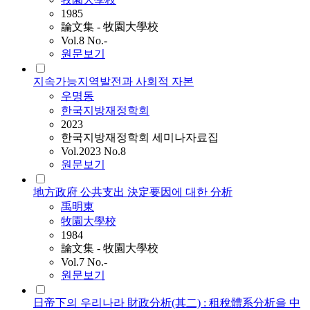
1985
論文集 - 牧園大學校
Vol.8 No.-
원문보기
지속가능지역발전과 사회적 자본
우명동
한국지방재정학회
2023
한국지방재정학회 세미나자료집
Vol.2023 No.8
원문보기
地方政府 公共支出 決定要因에 대한 分析
禹明東
牧園大學校
1984
論文集 - 牧園大學校
Vol.7 No.-
원문보기
日帝下의 우리나라 財政分析(其二) : 租稅體系分析을 中