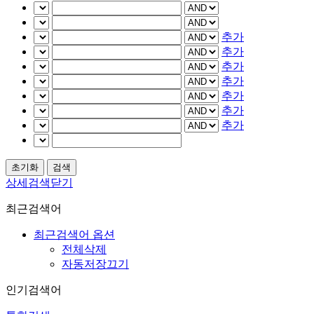
추가
추가
추가
추가
추가
추가
추가
상세검색닫기
최근검색어
최근검색어 옵션
전체삭제
자동저장끄기
인기검색어