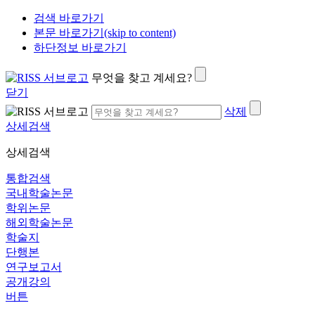
검색 바로가기
본문 바로가기(skip to content)
하단정보 바로가기
무엇을 찾고 계세요?
닫기
삭제
상세검색
상세검색
통합검색
국내학술논문
학위논문
해외학술논문
학술지
단행본
연구보고서
공개강의
버튼