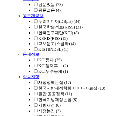
원문있음
(73)
원문없음
(4)
원문제공처
누리미디어(DBpia)
(34)
한국학술정보(KISS)
(31)
한국연구재단(KCI)
(8)
KERIS(RISS)
(5)
교보문고(스콜라)
(4)
KISTI(NDSL)
(1)
등재정보
KCI등재
(25)
KCI등재후보
(2)
KCI우수등재
(1)
학술지명
재정정책논집
(17)
한국지방재정학회 세미나자료집
(13)
월간 공공정책
(11)
한국지방재정논집
(8)
지방재정
(6)
재정논집
(3)