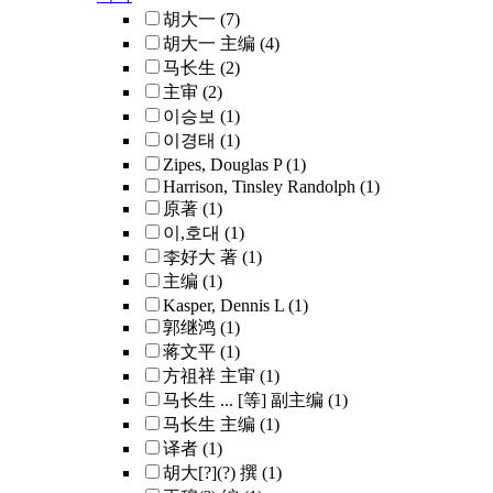
胡大一
(7)
胡大一 主编
(4)
马长生
(2)
主审
(2)
이승보
(1)
이경태
(1)
Zipes, Douglas P
(1)
Harrison, Tinsley Randolph
(1)
原著
(1)
이,호대
(1)
李好大 著
(1)
主编
(1)
Kasper, Dennis L
(1)
郭继鸿
(1)
蒋文平
(1)
方祖祥 主审
(1)
马长生 ... [等] 副主编
(1)
马长生 主编
(1)
译者
(1)
胡大[?](?) 撰
(1)