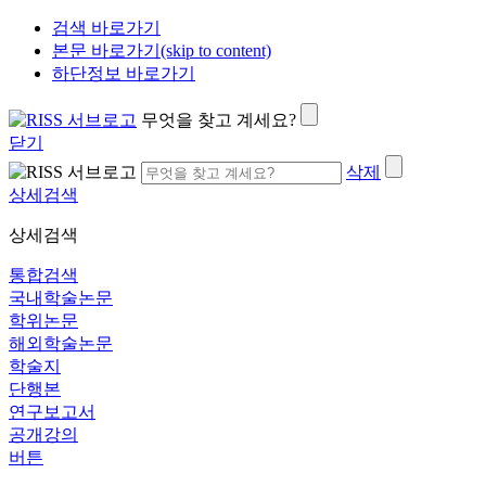
검색 바로가기
본문 바로가기(skip to content)
하단정보 바로가기
무엇을 찾고 계세요?
닫기
삭제
상세검색
상세검색
통합검색
국내학술논문
학위논문
해외학술논문
학술지
단행본
연구보고서
공개강의
버튼