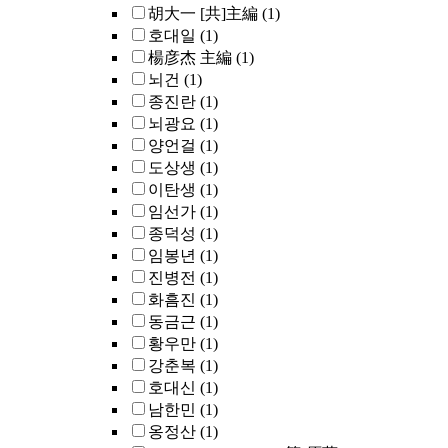
胡大一 [共]主編
(1)
호대일
(1)
楊彦杰 主編
(1)
뇌건
(1)
종진란
(1)
뇌광요
(1)
양언걸
(1)
도상생
(1)
이탄생
(1)
임선가
(1)
종덕성
(1)
임봉년
(1)
진병전
(1)
화흠진
(1)
동금근
(1)
황우만
(1)
강춘복
(1)
호대신
(1)
남한민
(1)
옹정산
(1)