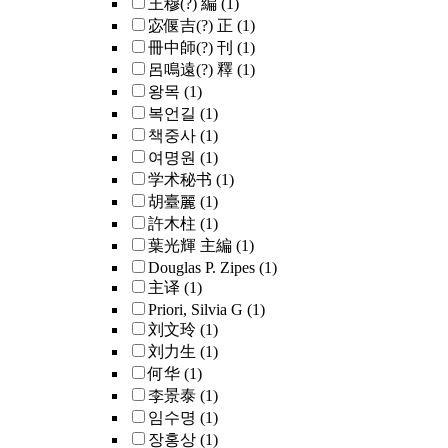
王穆(?) 編
(1)
宓偃吉(?) 正
(1)
冊中師(?) 刊
(1)
呂鳴遠(?) 釋
(1)
왕목
(1)
복언길
(1)
책중사
(1)
여명원
(1)
学术秘书
(1)
胡臺麗
(1)
許木柱
(1)
葉光輝 主編
(1)
Douglas P. Zipes
(1)
主译
(1)
Priori, Silvia G
(1)
刘文玲
(1)
刘力生
(1)
何华
(1)
李景泰
(1)
임수명
(1)
장홍상
(1)