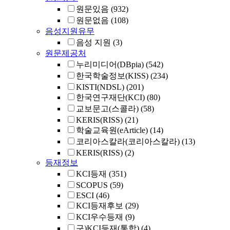
원문있음
(932)
원문없음
(108)
음성지원유무
음성 지원
(3)
원문제공처
누리미디어(DBpia)
(542)
한국학술정보(KISS)
(234)
KISTI(NDSL)
(201)
한국연구재단(KCI)
(80)
교보문고(스콜라)
(58)
KERIS(RISS)
(21)
학술교육원(eArticle)
(14)
코리아스칼라(코리아스칼라)
(13)
KERIS(RISS)
(2)
등재정보
KCI등재
(351)
SCOPUS
(59)
ESCI
(46)
KCI등재후보
(29)
KCI우수등재
(9)
구)KCI등재(통합)
(4)