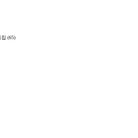
록집
(65)