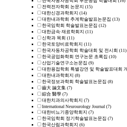
한국자동차공학회 부문종합 학술대회
(16)
전력전자학회 논문지
(15)
대한신경과학회지
(14)
대한내과학회 추계학술발표논문집
(13)
한국임학회 학술발표논문집
(12)
대한금속·재료학회지
(11)
신학과 목회
(11)
한국토양비료학회지
(11)
한국자동차공학회 학술대회 및 전시회
(11)
한국공업화학회 연구논문 초록집
(10)
산업기술연구소논문집
(9)
대한용접학회 특별강연 및 학술발표대회 
대한내과학회지
(8)
한국정보과학회 학술발표논문집
(8)
齒大 論文集
(7)
綜合 醫學
(7)
대한치과의사학회지
(7)
International Neurourology Journal
(7)
대한비뇨기종양학회지
(7)
한국임학회 정기학술발표논문집
(7)
한국산림과학회지
(6)