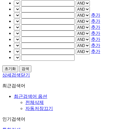
추가
추가
추가
추가
추가
추가
추가
상세검색닫기
최근검색어
최근검색어 옵션
전체삭제
자동저장끄기
인기검색어