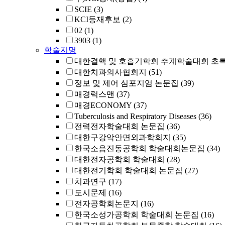
SCIE
(3)
KCI등재후보
(2)
02
(1)
3903
(1)
학술지명
대한결핵 및 호흡기학회 추계학술대회 초
대한치과의사협회지
(51)
정보 및 제어 심포지엄 논문집
(39)
매경럭스맨
(37)
매경ECONOMY
(37)
Tuberculosis and Respiratory Diseases
(36)
전력전자학술대회 논문집
(36)
대한구강악안면외과학회지
(35)
한국소음진동공학회 학술대회논문집
(34)
대한전자공학회 학술대회
(28)
대한전기학회 학술대회 논문집
(27)
치과연구
(17)
도시문제
(16)
전자공학회논문지
(16)
한국소성가공학회 학술대회 논문집
(16)