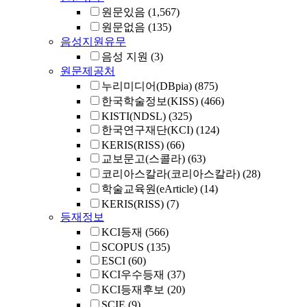
원문있음
(1,567)
원문없음
(135)
음성지원유무
음성 지원
(3)
원문제공처
누리미디어(DBpia)
(875)
한국학술정보(KISS)
(466)
KISTI(NDSL)
(325)
한국연구재단(KCI)
(124)
KERIS(RISS)
(66)
교보문고(스콜라)
(63)
코리아스칼라(코리아스칼라)
(28)
학술교육원(eArticle)
(14)
KERIS(RISS)
(7)
등재정보
KCI등재
(566)
SCOPUS
(135)
ESCI
(60)
KCI우수등재
(37)
KCI등재후보
(20)
SCIE
(9)