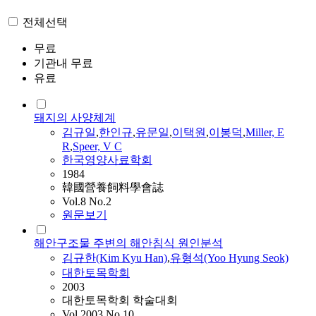
전체선택
무료
기관내 무료
유료
돼지의 사양체계
김규
일
,
한인규
,
유문일
,
이택원
,
이봉덕
,
Miller, E
R
,
Speer, V C
한국영양사료학회
1984
韓國營養飼料學會誌
Vol.8 No.2
원문보기
해안구조물 주변의 해안침식 원인분석
김규
한(Kim Kyu Han)
,
유형석(Yoo Hyung Seok)
대한토목학회
2003
대한토목학회 학술대회
Vol.2003 No.10