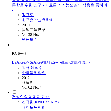
통합을 위한 연구 - 기호론적 기능모델의 적용을 통하여
-
김규
도
한국음악교육학회
2010
음악교육연구
Vol.38 No.-
원문보기
KCI등재
BaAlGe와 SrAlGe에서 스핀-궤도 결합의 효과
김규
,
윤석주
한국물리학회
2012
새물리
Vol.62 No.7
건설인의 이미지 개선
김규
한(Kyu Han Kim)
대한토목학회