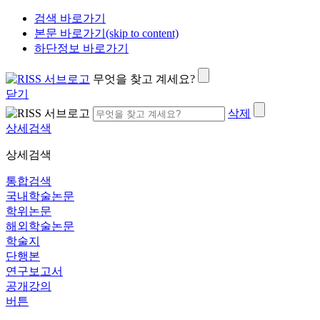
검색 바로가기
본문 바로가기(skip to content)
하단정보 바로가기
무엇을 찾고 계세요?
닫기
삭제
상세검색
상세검색
통합검색
국내학술논문
학위논문
해외학술논문
학술지
단행본
연구보고서
공개강의
버튼