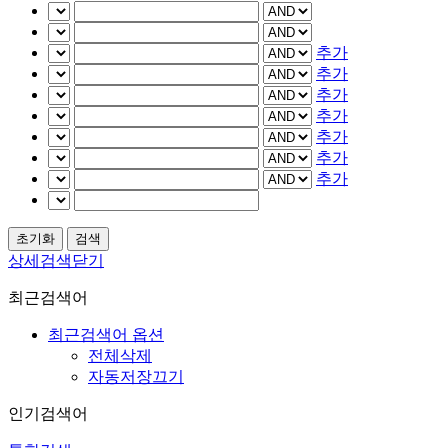
추가
추가
추가
추가
추가
추가
추가
상세검색닫기
최근검색어
최근검색어 옵션
전체삭제
자동저장끄기
인기검색어