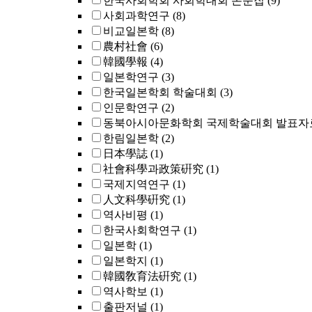
한국사회학회 사회학대회 논문집
(9)
사회과학연구
(8)
비교일본학
(8)
農村社會
(6)
韓國學報
(4)
일본학연구
(3)
한국일본학회 학술대회
(3)
인문학연구
(2)
동북아시아문화학회 국제학술대회 발표자
한림일본학
(2)
日本學誌
(1)
社會科學과政策硏究
(1)
국제지역연구
(1)
人文科學硏究
(1)
역사비평
(1)
한국사회학연구
(1)
일본학
(1)
일본학지
(1)
韓國敎育法硏究
(1)
역사학보
(1)
출판저널
(1)