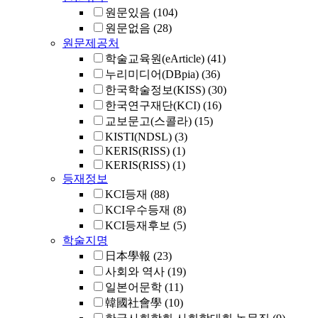
원문있음
(104)
원문없음
(28)
원문제공처
학술교육원(eArticle)
(41)
누리미디어(DBpia)
(36)
한국학술정보(KISS)
(30)
한국연구재단(KCI)
(16)
교보문고(스콜라)
(15)
KISTI(NDSL)
(3)
KERIS(RISS)
(1)
KERIS(RISS)
(1)
등재정보
KCI등재
(88)
KCI우수등재
(8)
KCI등재후보
(5)
학술지명
日本學報
(23)
사회와 역사
(19)
일본어문학
(11)
韓國社會學
(10)