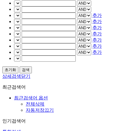
추가
추가
추가
추가
추가
추가
추가
상세검색닫기
최근검색어
최근검색어 옵션
전체삭제
자동저장끄기
인기검색어