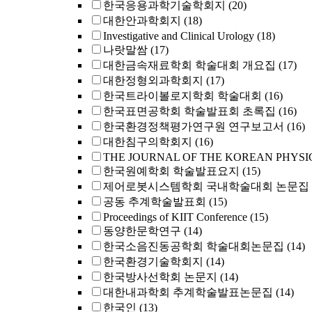
한국응용과학기술학회지
(20)
대한안과학회지
(18)
Investigative and Clinical Urology
(18)
나랏말쌈
(17)
대한금속재료학회 학술대회 개요집
(17)
대한정형외과학회지
(17)
한국트라이볼로지학회 학술대회
(16)
한국표면공학회 학술발표회 초록집
(16)
한국환경정책평가연구원 연구보고서
(16)
대한침구의학회지
(16)
THE JOURNAL OF THE KOREAN PHYSI
한국원예학회 학술발표요지
(15)
제어로봇시스템학회 국내학술대회 논문집
공동 추계학술발표회
(15)
Proceedings of KIIT Conference
(15)
동양한문학연구
(14)
한국소음진동공학회 학술대회논문집
(14)
한국환경기술학회지
(14)
한국방사선학회 논문지
(14)
대한내과학회 추계학술발표논문집
(14)
한국인
(13)