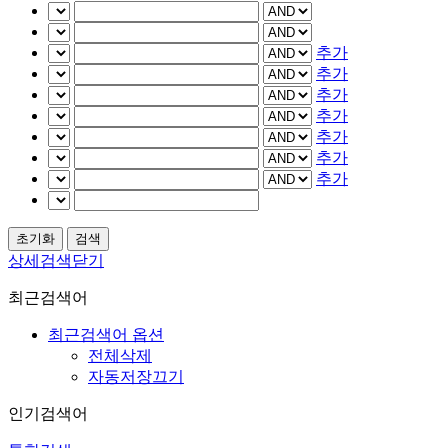
추가
추가
추가
추가
추가
추가
추가
상세검색닫기
최근검색어
최근검색어 옵션
전체삭제
자동저장끄기
인기검색어