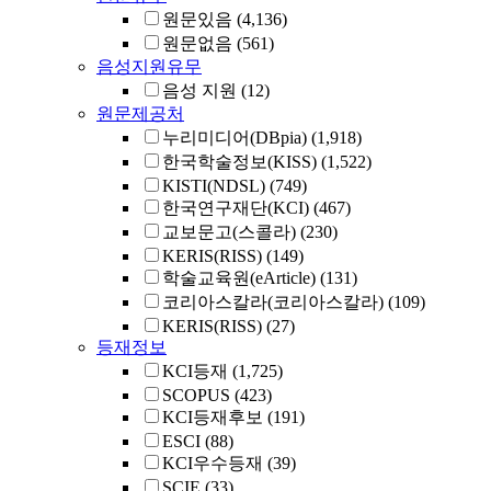
원문있음
(4,136)
원문없음
(561)
음성지원유무
음성 지원
(12)
원문제공처
누리미디어(DBpia)
(1,918)
한국학술정보(KISS)
(1,522)
KISTI(NDSL)
(749)
한국연구재단(KCI)
(467)
교보문고(스콜라)
(230)
KERIS(RISS)
(149)
학술교육원(eArticle)
(131)
코리아스칼라(코리아스칼라)
(109)
KERIS(RISS)
(27)
등재정보
KCI등재
(1,725)
SCOPUS
(423)
KCI등재후보
(191)
ESCI
(88)
KCI우수등재
(39)
SCIE
(33)