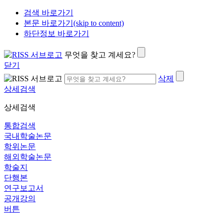
검색 바로가기
본문 바로가기(skip to content)
하단정보 바로가기
무엇을 찾고 계세요?
닫기
삭제
상세검색
상세검색
통합검색
국내학술논문
학위논문
해외학술논문
학술지
단행본
연구보고서
공개강의
버튼