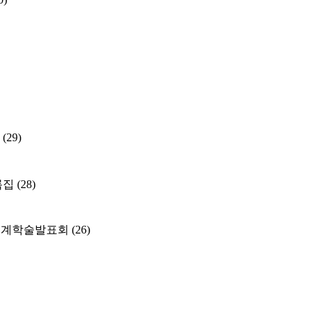
(29)
록집
(28)
춘계학술발표회
(26)