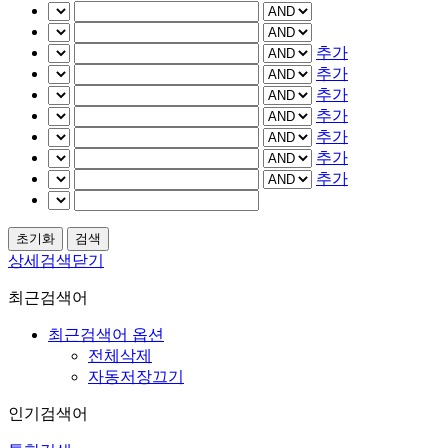
추가
추가
추가
추가
추가
추가
추가
상세검색닫기
최근검색어
최근검색어 옵션
전체삭제
자동저장끄기
인기검색어