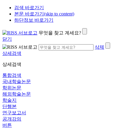
검색 바로가기
본문 바로가기(skip to content)
하단정보 바로가기
무엇을 찾고 계세요?
닫기
삭제
상세검색
상세검색
통합검색
국내학술논문
학위논문
해외학술논문
학술지
단행본
연구보고서
공개강의
버튼