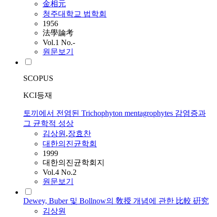
金相元
청주대학교 법학회
1956
法學論考
Vol.1 No.-
원문보기
SCOPUS
KCI등재
토끼에서 전염된 Trichophyton mentagrophytes 감염증과
그 균학적 성상
김상원
,
장효찬
대한의진균학회
1999
대한의진균학회지
Vol.4 No.2
원문보기
Dewey, Buber 및 Bollnow의 敎授 개념에 관한 比較 硏究
김상원