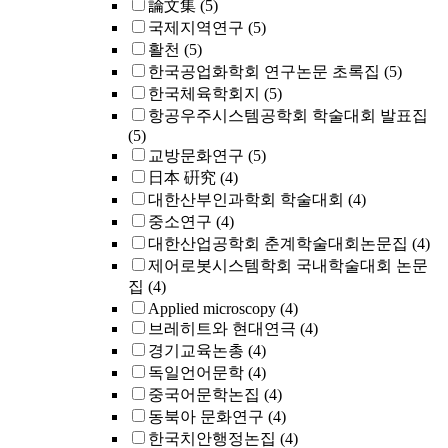
論文集
(5)
국제지역연구
(5)
활천
(5)
한국공업화학회 연구논문 초록집
(5)
한국체육학회지
(5)
항공우주시스템공학회 학술대회 발표집
(5)
교방문화연구
(5)
日本 硏究
(4)
대한산부인과학회 학술대회
(4)
중소연구
(4)
대한산업공학회 춘계학술대회논문집
(4)
제어로봇시스템학회 국내학술대회 논문
집
(4)
Applied microscopy
(4)
브레히트와 현대연극
(4)
경기교육논총
(4)
독일언어문학
(4)
중국어문학논집
(4)
동북아 문화연구
(4)
한국치안행정논집
(4)