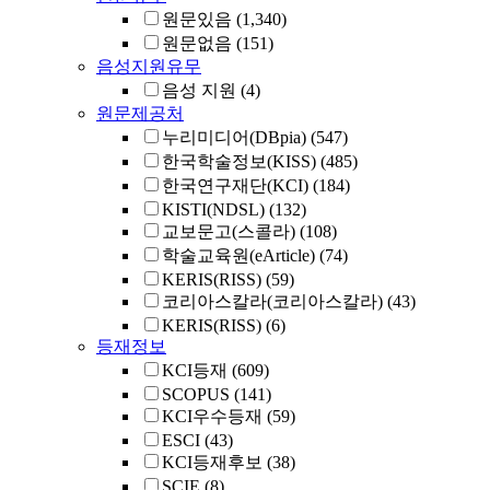
원문있음
(1,340)
원문없음
(151)
음성지원유무
음성 지원
(4)
원문제공처
누리미디어(DBpia)
(547)
한국학술정보(KISS)
(485)
한국연구재단(KCI)
(184)
KISTI(NDSL)
(132)
교보문고(스콜라)
(108)
학술교육원(eArticle)
(74)
KERIS(RISS)
(59)
코리아스칼라(코리아스칼라)
(43)
KERIS(RISS)
(6)
등재정보
KCI등재
(609)
SCOPUS
(141)
KCI우수등재
(59)
ESCI
(43)
KCI등재후보
(38)
SCIE
(8)