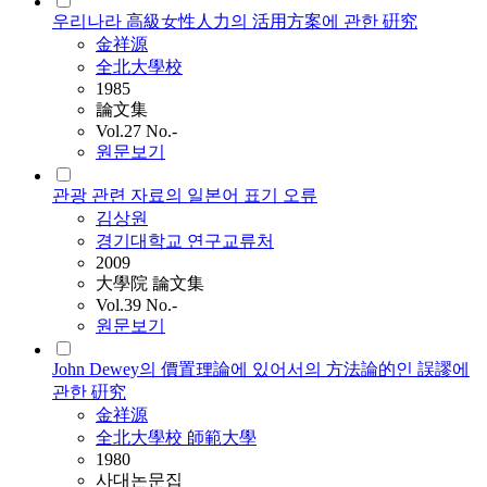
우리나라 高級女性人力의 活用方案에 관한 硏究
金祥源
全北大學校
1985
論文集
Vol.27 No.-
원문보기
관광 관련 자료의 일본어 표기 오류
김상원
경기대학교 연구교류처
2009
大學院 論文集
Vol.39 No.-
원문보기
John Dewey의 價置理論에 있어서의 方法論的인 誤謬에
관한 硏究
金祥源
全北大學校 師範大學
1980
사대논문집