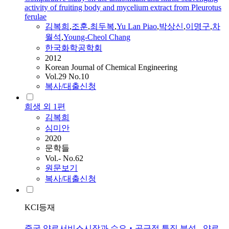
activity of fruiting body and mycelium extract from Pleurotus
ferulae
김복희
,
조훈
,
최두복
,
Yu Lan Piao
,
박상신
,
이명구
,
차
월석
,
Young-Cheol Chang
한국화학공학회
2012
Korean Journal of Chemical Engineering
Vol.29 No.10
복사/대출신청
희생 외 1편
김복희
심미안
2020
문학들
Vol.- No.62
원문보기
복사/대출신청
KCI등재
중국 양로서비스시장과 수요‧공급적 특징 분석 - 양로