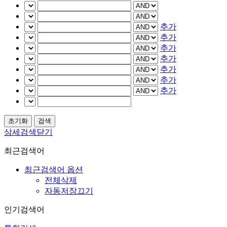
추가
추가
추가
추가
추가
추가
추가
상세검색닫기
최근검색어
최근검색어 옵션
전체삭제
자동저장끄기
인기검색어