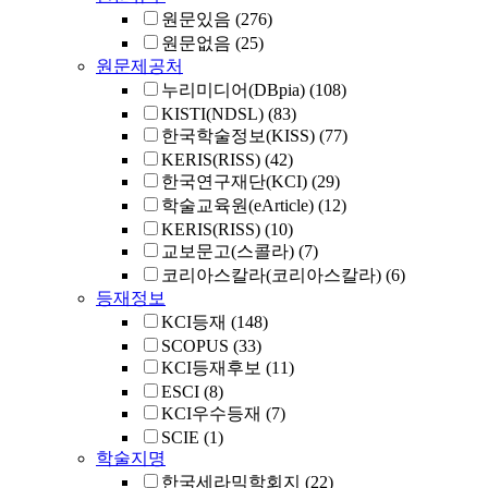
원문있음
(276)
원문없음
(25)
원문제공처
누리미디어(DBpia)
(108)
KISTI(NDSL)
(83)
한국학술정보(KISS)
(77)
KERIS(RISS)
(42)
한국연구재단(KCI)
(29)
학술교육원(eArticle)
(12)
KERIS(RISS)
(10)
교보문고(스콜라)
(7)
코리아스칼라(코리아스칼라)
(6)
등재정보
KCI등재
(148)
SCOPUS
(33)
KCI등재후보
(11)
ESCI
(8)
KCI우수등재
(7)
SCIE
(1)
학술지명
한국세라믹학회지
(22)