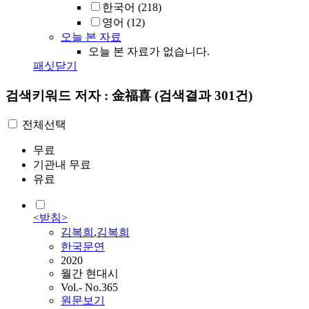
한국어
(218)
영어
(12)
오늘 본 자료
오늘 본 자료가 없습니다.
패싯닫기
검색키워드
저자 : 金福喜
(검색결과 301건)
전체선택
무료
기관내 무료
유료
<받침>
김복희
,
김복희
한국문연
2020
월간 현대시
Vol.- No.365
원문보기