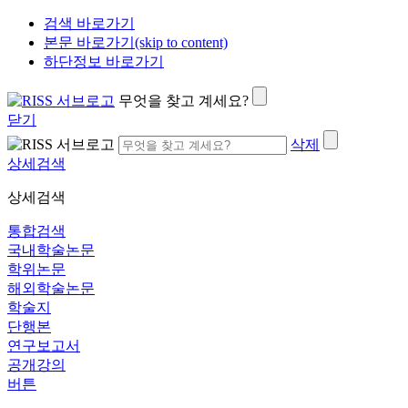
검색 바로가기
본문 바로가기(skip to content)
하단정보 바로가기
무엇을 찾고 계세요?
닫기
삭제
상세검색
상세검색
통합검색
국내학술논문
학위논문
해외학술논문
학술지
단행본
연구보고서
공개강의
버튼