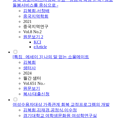
돌봄서비스를 중심으로 -
김복희
,
서창배
중국지역학회
2021
중국지역연구
Vol.8 No.2
원문보기
2
KCI
eArticle
[특집_ 에세이 3] 나의 말 없는 소울메이트
김복희
샘터사
2024
월간 샘터
Vol.651 No.-
원문보기
복사/대출신청
여성수용자대상 가족관계 회복 교정프로그램의 개발
김복희
,
김재경
,
공정식
,
이수정
경기대학교 여학생문화원 여성학연구실