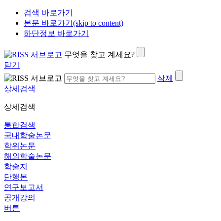
검색 바로가기
본문 바로가기(skip to content)
하단정보 바로가기
무엇을 찾고 계세요?
닫기
삭제
상세검색
상세검색
통합검색
국내학술논문
학위논문
해외학술논문
학술지
단행본
연구보고서
공개강의
버튼