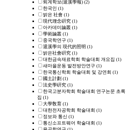
퇴계학보(退溪學報)
(2)
한국인
(1)
밝은 社會
(1)
現代理念硏究
(1)
아카데미論叢
(1)
學術論叢
(1)
중국학연구
(1)
退溪學의 現代的照明
(1)
밝은社會硏究
(1)
대한금속재료학회 학술대회 개요집
(1)
새마을운동 발전방안연구
(1)
한국통신학회 학술대회 및 강연회
(1)
國土計劃
(1)
法史學硏究
(1)
한국고분자학회 학술대회 연구논문 초록
집
(1)
大學敎育
(1)
대한전자공학회 학술대회
(1)
정보와 통신
(1)
통신소프트웨어 학술대회
(1)
율곡학연구
(1)