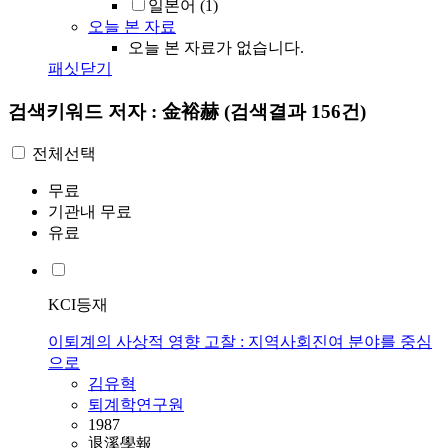
일본어
(1)
오늘 본 자료
오늘 본 자료가 없습니다.
패싯닫기
검색키워드
저자 : 金裕赫
(검색결과 156건)
전체선택
무료
기관내 무료
유료
KCI등재
이퇴계의 사상적 영향 고찰 : 지역사회진여 분야를 중심
으로
김유혁
퇴계학연구원
1987
退溪學報