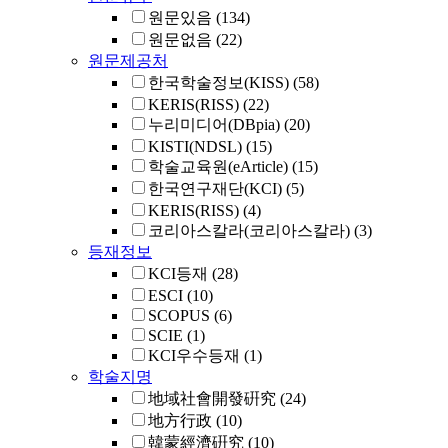
원문있음
(134)
원문없음
(22)
원문제공처
한국학술정보(KISS)
(58)
KERIS(RISS)
(22)
누리미디어(DBpia)
(20)
KISTI(NDSL)
(15)
학술교육원(eArticle)
(15)
한국연구재단(KCI)
(5)
KERIS(RISS)
(4)
코리아스칼라(코리아스칼라)
(3)
등재정보
KCI등재
(28)
ESCI
(10)
SCOPUS
(6)
SCIE
(1)
KCI우수등재
(1)
학술지명
地域社會開發硏究
(24)
地方行政
(10)
韓蒙經濟硏究
(10)