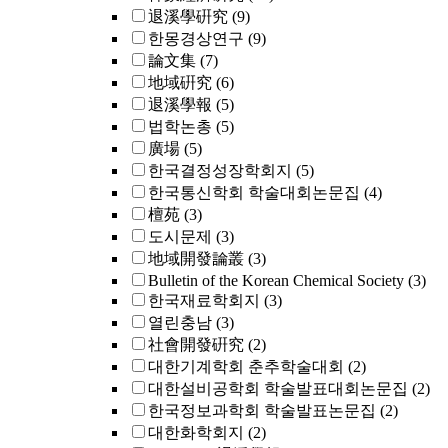
退溪學硏究
(9)
한몽경상연구
(9)
論文集
(7)
地域硏究
(6)
退溪學報
(5)
법학논총
(5)
廣場
(5)
한국결정성장학회지
(5)
한국통신학회 학술대회논문집
(4)
檀苑
(3)
도시문제
(3)
地域開發論叢
(3)
Bulletin of the Korean Chemical Society
(3)
한국재료학회지
(3)
열린충남
(3)
社會開發硏究
(2)
대한기계학회 춘추학술대회
(2)
대한설비공학회 학술발표대회논문집
(2)
한국정보과학회 학술발표논문집
(2)
대한화학회지
(2)