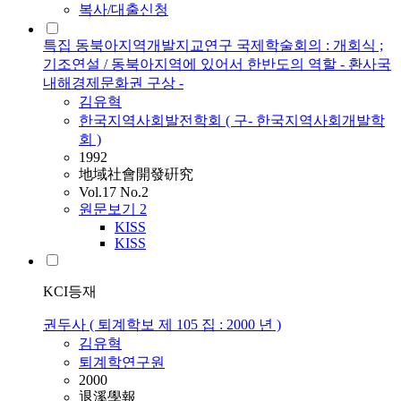
복사/대출신청
특집 동북아지역개발지교연구 국제학술회의 : 개회식 ;
기조연설 / 동북아지역에 있어서 한반도의 역할 - 환사국
내해경제문화권 구상 -
김유혁
한국지역사회발전학회 ( 구- 한국지역사회개발학
회 )
1992
地域社會開發硏究
Vol.17 No.2
원문보기
2
KISS
KISS
KCI등재
권두사 ( 퇴계학보 제 105 집 : 2000 년 )
김유혁
퇴계학연구원
2000
退溪學報