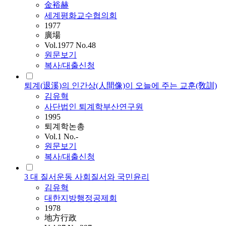
金裕赫
세계평화교수협의회
1977
廣場
Vol.1977 No.48
원문보기
복사/대출신청
퇴계(退溪)의 인간상(人間像)이 오늘에 주는 교훈(敎訓)
김유혁
사단법인 퇴계학부산연구원
1995
퇴계학논총
Vol.1 No.-
원문보기
복사/대출신청
3 대 질서운동 사회질서와 국민윤리
김유혁
대한지방행정공제회
1978
地方行政