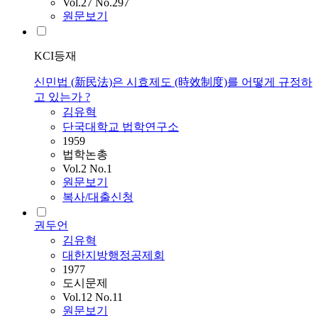
Vol.27 No.297
원문보기
KCI등재
신민법 (新民法)은 시효제도 (時效制度)를 어떻게 규정하
고 있는가 ?
김유혁
단국대학교 법학연구소
1959
법학논총
Vol.2 No.1
원문보기
복사/대출신청
권두언
김유혁
대한지방행정공제회
1977
도시문제
Vol.12 No.11
원문보기