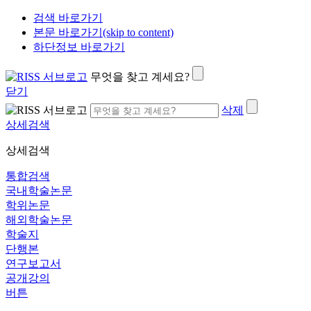
검색 바로가기
본문 바로가기(skip to content)
하단정보 바로가기
무엇을 찾고 계세요?
닫기
삭제
상세검색
상세검색
통합검색
국내학술논문
학위논문
해외학술논문
학술지
단행본
연구보고서
공개강의
버튼