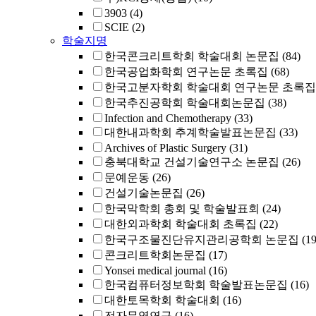
3903
(4)
SCIE
(2)
학술지명
한국콘크리트학회 학술대회 논문집
(84)
한국공업화학회 연구논문 초록집
(68)
한국고분자학회 학술대회 연구논문 초록집
한국추진공학회 학술대회논문집
(38)
Infection and Chemotherapy
(33)
대한내과학회 추계학술발표논문집
(33)
Archives of Plastic Surgery
(31)
충북대학교 건설기술연구소 논문집
(26)
문예운동
(26)
건설기술논문집
(26)
한국막학회 총회 및 학술발표회
(24)
대한외과학회 학술대회 초록집
(22)
한국구조물진단유지관리공학회 논문집
(19
콘크리트학회논문집
(17)
Yonsei medical journal
(16)
한국컴퓨터정보학회 학술발표논문집
(16)
대한토목학회 학술대회
(16)
전자무역연구
(16)