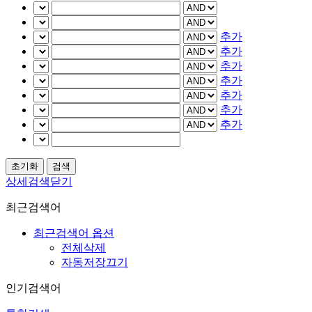
추가
추가
추가
추가
추가
추가
추가
상세검색닫기
최근검색어
최근검색어 옵션
전체삭제
자동저장끄기
인기검색어