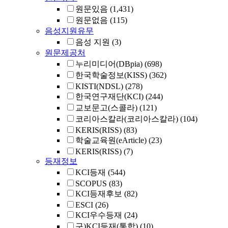
원문있음
(1,431)
원문없음
(115)
음성지원유무
음성 지원
(3)
원문제공처
누리미디어(DBpia)
(698)
한국학술정보(KISS)
(362)
KISTI(NDSL)
(278)
한국연구재단(KCI)
(244)
교보문고(스콜라)
(121)
코리아스칼라(코리아스칼라)
(104)
KERIS(RISS)
(83)
학술교육원(eArticle)
(23)
KERIS(RISS)
(7)
등재정보
KCI등재
(544)
SCOPUS
(83)
KCI등재후보
(82)
ESCI
(26)
KCI우수등재
(24)
구)KCI등재(통합)
(10)