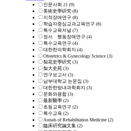
인문사회 21
(9)
美術史學硏究
(8)
지적장애연구
(8)
학습자중심교과교육연구
(8)
특수교육저널
(7)
정서ㆍ행동장애연구
(4)
특수교육연구
(4)
대한한의학회지
(4)
Obstetrics & Gynecology Science
(3)
梨花史學硏究
(3)
梨大史苑
(3)
연구보고서
(3)
남부대학교 논문집
(3)
대한한방내과학회지
(3)
문화와융합
(3)
最新醫學
(2)
초등교육연구
(2)
특수교육
(2)
Annals of Rehabilitation Medicine
(2)
臨床硏究論文集
(2)