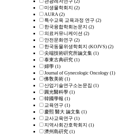
관광레저연구
(2)
미생물학회지
(2)
AURA
(2)
특수교육 교육과정 연구
(2)
한국융합학회논문지
(2)
의료커뮤니케이션
(2)
안전문화연구
(2)
한국동물위생학회지 (KOJVS)
(2)
尖端技術硏究所論文集
(1)
泰東古典硏究
(1)
婦學
(1)
Journal of Gynecologic Oncology
(1)
佛敎美術
(1)
산업기술연구소논문집
(1)
圓光醫科學
(1)
韓國學報
(1)
교육연구
(1)
慶熙 醫大 論文集
(1)
교사교육연구
(1)
지역사회간호학회지
(1)
濟州島硏究
(1)