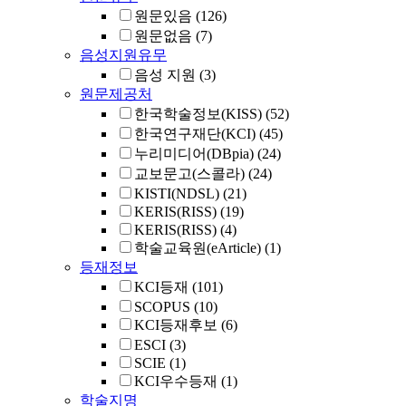
원문있음
(126)
원문없음
(7)
음성지원유무
음성 지원
(3)
원문제공처
한국학술정보(KISS)
(52)
한국연구재단(KCI)
(45)
누리미디어(DBpia)
(24)
교보문고(스콜라)
(24)
KISTI(NDSL)
(21)
KERIS(RISS)
(19)
KERIS(RISS)
(4)
학술교육원(eArticle)
(1)
등재정보
KCI등재
(101)
SCOPUS
(10)
KCI등재후보
(6)
ESCI
(3)
SCIE
(1)
KCI우수등재
(1)
학술지명