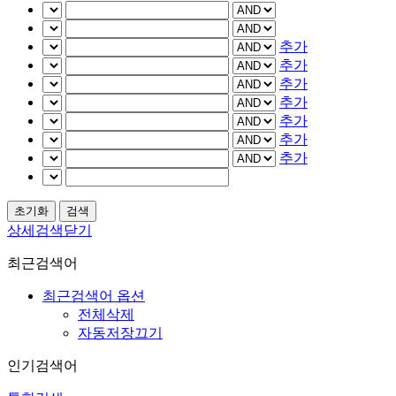
추가
추가
추가
추가
추가
추가
추가
상세검색닫기
최근검색어
최근검색어 옵션
전체삭제
자동저장끄기
인기검색어