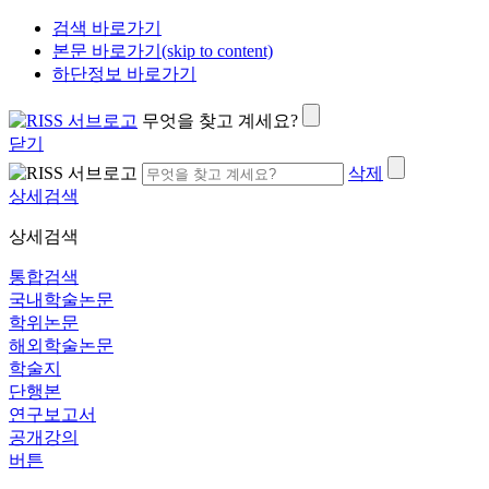
검색 바로가기
본문 바로가기(skip to content)
하단정보 바로가기
무엇을 찾고 계세요?
닫기
삭제
상세검색
상세검색
통합검색
국내학술논문
학위논문
해외학술논문
학술지
단행본
연구보고서
공개강의
버튼