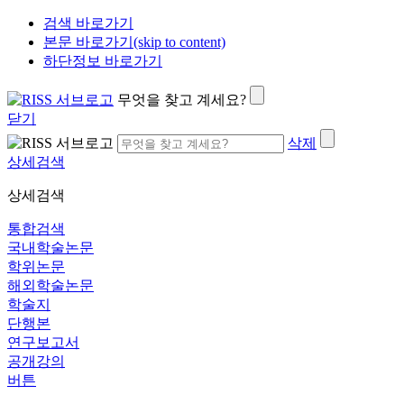
검색 바로가기
본문 바로가기(skip to content)
하단정보 바로가기
무엇을 찾고 계세요?
닫기
삭제
상세검색
상세검색
통합검색
국내학술논문
학위논문
해외학술논문
학술지
단행본
연구보고서
공개강의
버튼