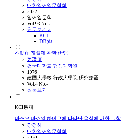
대한일어일문학회
2022
일어일문학
Vol.93 No.-
원문보기
2
KCI
DBpia
不動産 投資에 관한 硏究
姜瓊厦
건국대학교 행정대학원
1976
建國大學校 行政大學院 硏究論叢
Vol.4 No.-
원문보기
KCI등재
마쓰오 바쇼의 하이쿠에 나타난 음식에 대한 고찰
강경하
대한일어일문학회
2020