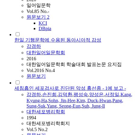
일어일문학
Vol.85 No.-
원문보기
2
KCI
DBpia
한일 기행문학에 수용된 동아시아적 감성
강경하
대한일어일문학회
2016
대한일어일문학회 학술대회 발표논문 요지집
Vol.2016 No.4
원문보기
세침흡인 세포검사로 진단된 악성 흉선종 - 1예 보고 -
강경하
,
손진희
,
김덕환
,
팽성숙
,
양성은
,
서정일
,
Kang,
Kyung-Ha
,
Sohn, Jin-Hee
,
Kim, Duck-Hwan
,
Pang,
Sung-Suk
,
Yang, Seong-Eun
,
Suh, Jung-Il
대한세포병리학회
1994
대한세포병리학회지
Vol.5 No.2