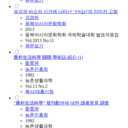
원문보기
송강과 바쇼의 시가에 나타난 ‘산(山)’의 이미지 고찰
강경하
동북아시아문화학회
2013
동북아시아문화학회 국제학술대회 발표자료집
Vol.2013 No.11
원문보기
農村生活科學 關聯 學術誌 紹介 (1)
姜景河
농촌진흥청
1992
농촌생활과학
Vol.13 No.2
복사/대출신청
"農村生活科學" 發刊配付에 대한 讀者意見 調査
姜景河
농촌진흥청
1992
농촌생활과학