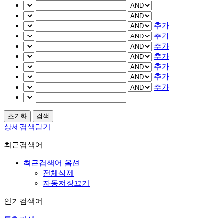
추가
추가
추가
추가
추가
추가
추가
상세검색닫기
최근검색어
최근검색어 옵션
전체삭제
자동저장끄기
인기검색어