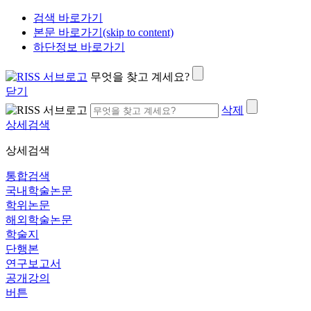
검색 바로가기
본문 바로가기(skip to content)
하단정보 바로가기
무엇을 찾고 계세요?
닫기
삭제
상세검색
상세검색
통합검색
국내학술논문
학위논문
해외학술논문
학술지
단행본
연구보고서
공개강의
버튼