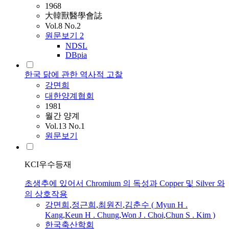
1968
大韓獸醫學會誌
Vol.8 No.2
원문보기
2
NDSL
DBpia
한국 닭에 관한 역사적 고찰
강면희
대한양계협회
1981
월간 양계
Vol.13 No.1
원문보기
KCI우수등재
초생추에 있어서 Chromium 의 독성과 Copper 및 Silver 와
의 상호작용
강면희
,
정근희
,
최원진
,
김춘수 ( Myun H .
Kang
,
Keun H . Chung
,
Won J . Choi
,
Chun S . Kim )
한국축산학회