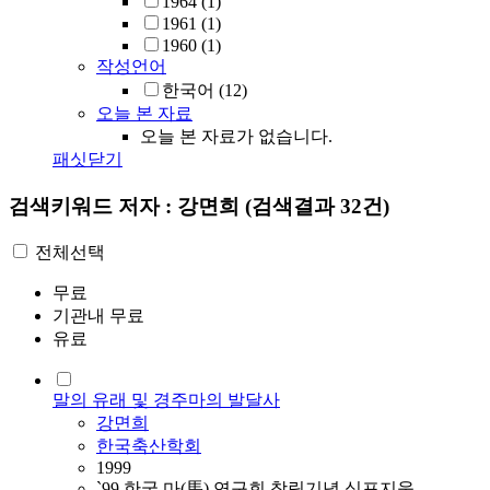
1964
(1)
1961
(1)
1960
(1)
작성언어
한국어
(12)
오늘 본 자료
오늘 본 자료가 없습니다.
패싯닫기
검색키워드
저자 : 강면희
(검색결과 32건)
전체선택
무료
기관내 무료
유료
말의 유래 및 경주마의 발달사
강면희
한국축산학회
1999
`99 한국 마(馬) 연구회 창립기념 심포지움