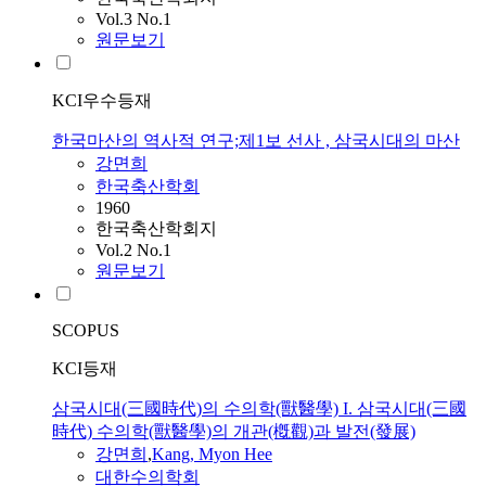
Vol.3 No.1
원문보기
KCI우수등재
한국마산의 역사적 연구;제1보 선사 , 삼국시대의 마산
강면희
한국축산학회
1960
한국축산학회지
Vol.2 No.1
원문보기
SCOPUS
KCI등재
삼국시대(三國時代)의 수의학(獸醫學) I. 삼국시대(三國
時代) 수의학(獸醫學)의 개관(槪觀)과 발전(發展)
강면희
,
Kang, Myon Hee
대한수의학회