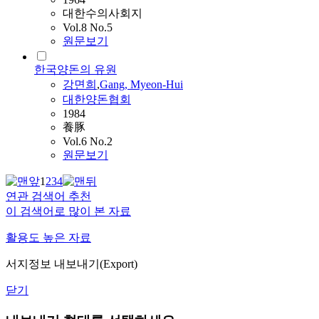
대한수의사회지
Vol.8 No.5
원문보기
한국양돈의 유원
강면희
,
Gang, Myeon-Hui
대한양돈협회
1984
養豚
Vol.6 No.2
원문보기
1
2
3
4
연관 검색어 추천
이 검색어로 많이 본 자료
활용도 높은 자료
서지정보 내보내기(Export)
닫기