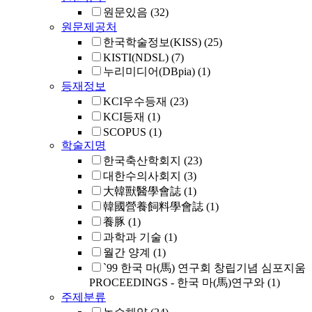
원문있음
(32)
원문제공처
한국학술정보(KISS)
(25)
KISTI(NDSL)
(7)
누리미디어(DBpia)
(1)
등재정보
KCI우수등재
(23)
KCI등재
(1)
SCOPUS
(1)
학술지명
한국축산학회지
(23)
대한수의사회지
(3)
大韓獸醫學會誌
(1)
韓國營養飼料學會誌
(1)
養豚
(1)
과학과 기술
(1)
월간 양계
(1)
`99 한국 마(馬) 연구회 창립기념 심포지움
PROCEEDINGS - 한국 마(馬)연구와
(1)
주제분류