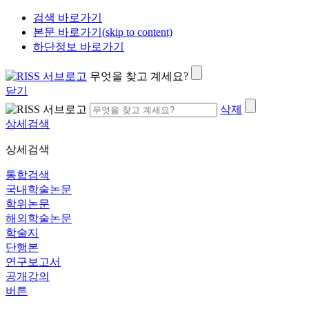
검색 바로가기
본문 바로가기(skip to content)
하단정보 바로가기
무엇을 찾고 계세요?
닫기
삭제
상세검색
상세검색
통합검색
국내학술논문
학위논문
해외학술논문
학술지
단행본
연구보고서
공개강의
버튼