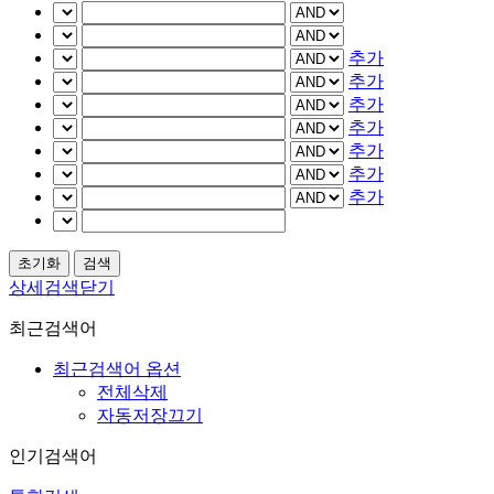
추가
추가
추가
추가
추가
추가
추가
상세검색닫기
최근검색어
최근검색어 옵션
전체삭제
자동저장끄기
인기검색어