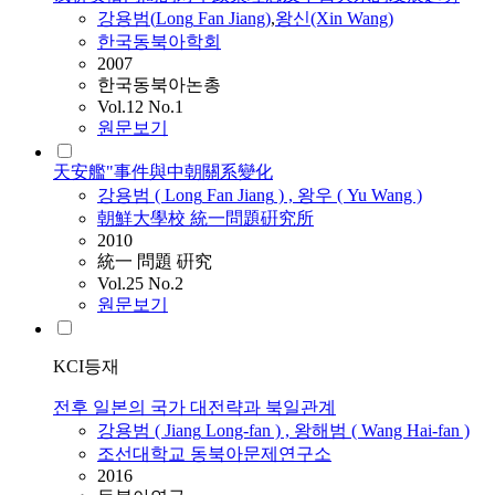
강용범
(
Long
Fan
Jiang
)
,
왕신(Xin Wang)
한국동북아학회
2007
한국동북아논총
Vol.12 No.1
원문보기
天安艦"事件與中朝關系變化
강용범
(
Long
Fan
Jiang
) , 왕우 ( Yu Wang )
朝鮮大學校 統一問題硏究所
2010
統一 問題 硏究
Vol.25 No.2
원문보기
KCI등재
전후 일본의 국가 대전략과 북일관계
강용범
(
Jiang
Long-fan
) , 왕해범 ( Wang Hai-
fan
)
조선대학교 동북아문제연구소
2016