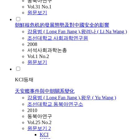
동북아연구
Vol.31 No.1
원문보기
朝鮮核危机的發展態勢及對中國安全的影響
강용범
(
Long
Fan
Jiang
)
,
왕려나 ( Li Na Wang )
조선대학교 사회과학연구원
2008
서석사회과학논총
Vol.1 No.2
원문보기
KCI등재
天安艦事件與中朝關系變化
강용범
(
Long
Fan
Jiang
)
,
왕우 ( Yu Wang )
조선대학교 동북아연구소
2010
동북아연구
Vol.25 No.2
원문보기
2
KCI