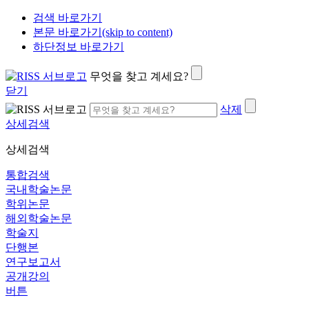
검색 바로가기
본문 바로가기(skip to content)
하단정보 바로가기
무엇을 찾고 계세요?
닫기
삭제
상세검색
상세검색
통합검색
국내학술논문
학위논문
해외학술논문
학술지
단행본
연구보고서
공개강의
버튼