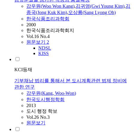
강우원
(
Woo
Won
Kang
)
,
김귀영(Gwi Young Kim)
,
김
종국(Jong Kuk Kim)
,
오상룡(Sang Lyong Oh)
한국식품조리과학회
2000
한국식품조리과학회지
Vol.16 No.4
원문보기
2
NDSL
KISS
KCI등재
기부채납 법리를 통해서 본 도시계획관련 법제 정비에
관한 연구
강우원
(
Kang
,
Woo
-
Won
)
한국도시행정학회
2013
도시 행정 학보
Vol.26 No.3
원문보기