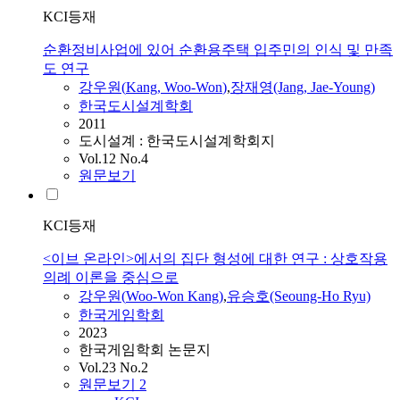
KCI등재
순환정비사업에 있어 순환용주택 입주민의 인식 및 만족
도 연구
강우원
(
Kang
,
Woo
-
Won
)
,
장재영(Jang, Jae-Young)
한국도시설계학회
2011
도시설계 : 한국도시설계학회지
Vol.12 No.4
원문보기
KCI등재
<이브 온라인>에서의 집단 형성에 대한 연구 : 상호작용
의례 이론을 중심으로
강우원
(
Woo
-
Won
Kang
)
,
유승호(Seoung-Ho Ryu)
한국게임학회
2023
한국게임학회 논문지
Vol.23 No.2
원문보기
2