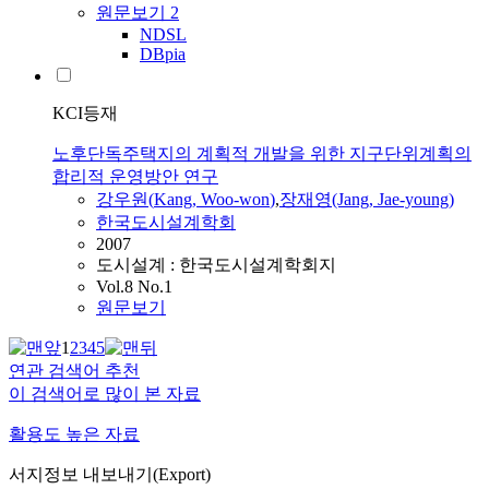
원문보기
2
NDSL
DBpia
KCI등재
노후단독주택지의 계획적 개발을 위한 지구단위계획의
합리적 운영방안 연구
강우원
(
Kang
,
Woo
-
won
)
,
장재영(Jang, Jae-young)
한국도시설계학회
2007
도시설계 : 한국도시설계학회지
Vol.8 No.1
원문보기
1
2
3
4
5
연관 검색어 추천
이 검색어로 많이 본 자료
활용도 높은 자료
서지정보 내보내기(Export)