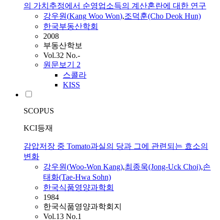
의 가치추정에서 순영업소득의 계산혼란에 대한 연구
강우원
(
Kang
Woo
Won
)
,
조덕훈(Cho Deok Hun)
한국부동산학회
2008
부동산학보
Vol.32 No.-
원문보기
2
스콜라
KISS
SCOPUS
KCI등재
감압저장 중 Tomato과실의 당과 그에 관련되는 효소의
변화
강우원
(
Woo
-
Won
Kang
)
,
최종욱(Jong-Uck Choi)
,
손
태화(Tae-Hwa Sohn)
한국식품영양과학회
1984
한국식품영양과학회지
Vol.13 No.1