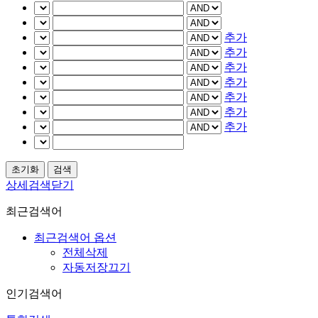
추가
추가
추가
추가
추가
추가
추가
상세검색닫기
최근검색어
최근검색어 옵션
전체삭제
자동저장끄기
인기검색어