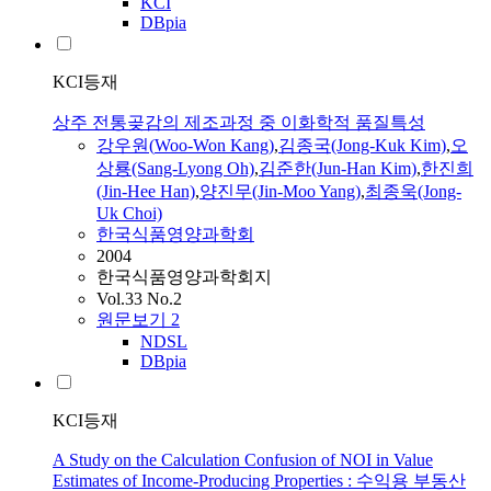
KCI
DBpia
KCI등재
상주 전통곶감의 제조과정 중 이화학적 품질특성
강우원
(
Woo
-
Won
Kang
)
,
김종국(Jong-Kuk Kim)
,
오
상룡(Sang-Lyong Oh)
,
김준한(Jun-Han Kim)
,
한진희
(Jin-Hee Han)
,
양진무(Jin-Moo Yang)
,
최종욱(Jong-
Uk Choi)
한국식품영양과학회
2004
한국식품영양과학회지
Vol.33 No.2
원문보기
2
NDSL
DBpia
KCI등재
A Study on the Calculation Confusion of NOI in Value
Estimates of Income-Producing Properties : 수익용 부동산