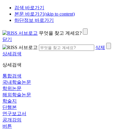
검색 바로가기
본문 바로가기(skip to content)
하단정보 바로가기
무엇을 찾고 계세요?
닫기
삭제
상세검색
상세검색
통합검색
국내학술논문
학위논문
해외학술논문
학술지
단행본
연구보고서
공개강의
버튼