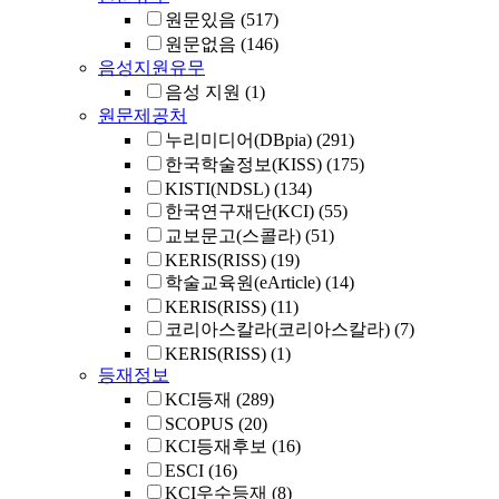
원문있음
(517)
원문없음
(146)
음성지원유무
음성 지원
(1)
원문제공처
누리미디어(DBpia)
(291)
한국학술정보(KISS)
(175)
KISTI(NDSL)
(134)
한국연구재단(KCI)
(55)
교보문고(스콜라)
(51)
KERIS(RISS)
(19)
학술교육원(eArticle)
(14)
KERIS(RISS)
(11)
코리아스칼라(코리아스칼라)
(7)
KERIS(RISS)
(1)
등재정보
KCI등재
(289)
SCOPUS
(20)
KCI등재후보
(16)
ESCI
(16)
KCI우수등재
(8)