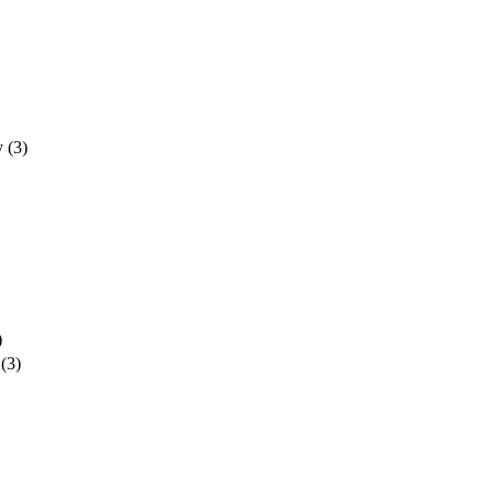
y
(3)
)
(3)