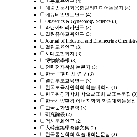
아동보육연구
(4)
예술인문사회융합멀티미디어논문지
(4)
에듀테인먼트연구
(4)
Obstetrics & Gynecology Science
(3)
라틴아메리카연구
(3)
열린유아교육연구
(3)
Journal of Industrial and Engineering Chemistr
열린교육연구
(3)
사대도협회지
(3)
博物館學報
(3)
전력전자학회 논문지
(3)
한국 근현대사 연구
(3)
열린부모교육연구
(3)
한국보육지원학회 학술대회지
(3)
한국환경과학회 학술발표회 발표논문집
(3
한국해양환경·에너지학회 학술대회논문집
한국문화인류학
(3)
硏究論叢
(2)
역사문화연구
(2)
大韓建築學會論文集
(2)
한국통신학회 학술대회논문집
(2)