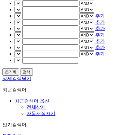
추가
추가
추가
추가
추가
추가
추가
상세검색닫기
최근검색어
최근검색어 옵션
전체삭제
자동저장끄기
인기검색어