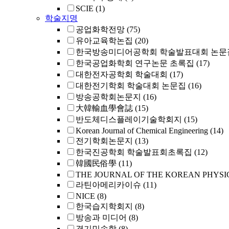
SCIE
(1)
학술지명
공업화학전망
(75)
유아교육학논집
(20)
한국방송미디어공학회 학술발표대회 논문
한국공업화학회 연구논문 초록집
(17)
대한전자공학회 학술대회
(17)
대한전기학회 학술대회 논문집
(16)
방송공학회논문지
(16)
大韓輸血學會誌
(15)
반도체디스플레이기술학회지
(15)
Korean Journal of Chemical Engineering
(14)
전기학회논문지
(13)
한국진공학회 학술발표회초록집
(12)
韓國民俗學
(11)
THE JOURNAL OF THE KOREAN PHYSI
라틴아메리카이슈
(11)
NICE
(8)
한국습지학회지
(8)
방송과 미디어
(8)
경기민속학
(8)