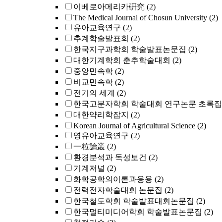
이베로아메리카硏究
(2)
The Medical Journal of Chosun University
(2)
유아교육연구
(2)
추계학술발표회
(2)
한국지구과학회 학술발표논문집
(2)
대한기계학회 춘추학술대회
(2)
중앙민속학
(2)
비교민속학
(2)
전기의 세계
(2)
한국고분자학회 학술대회 연구논문 초록집
대한약리학잡지
(2)
Korean Journal of Agricultural Science
(2)
영유아교육연구
(2)
一粒論叢
(2)
환경분석과 독성보건
(2)
기계저널
(2)
화학공학의이론과응용
(2)
전력전자학술대회 논문집
(2)
한국철도학회 학술발표대회논문집
(2)
한국멀티미디어학회 학술발표논문집
(2)