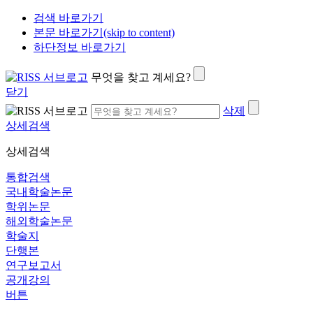
검색 바로가기
본문 바로가기(skip to content)
하단정보 바로가기
무엇을 찾고 계세요?
닫기
삭제
상세검색
상세검색
통합검색
국내학술논문
학위논문
해외학술논문
학술지
단행본
연구보고서
공개강의
버튼