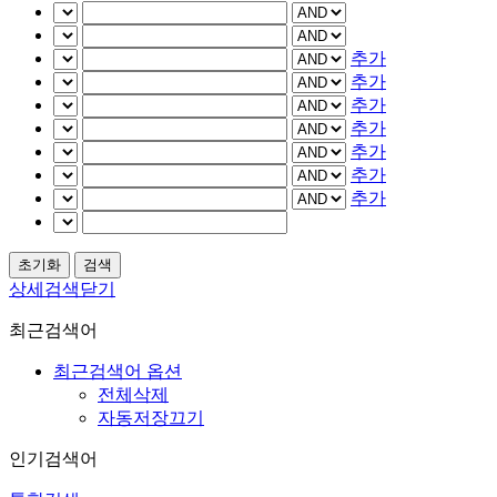
추가
추가
추가
추가
추가
추가
추가
상세검색닫기
최근검색어
최근검색어 옵션
전체삭제
자동저장끄기
인기검색어