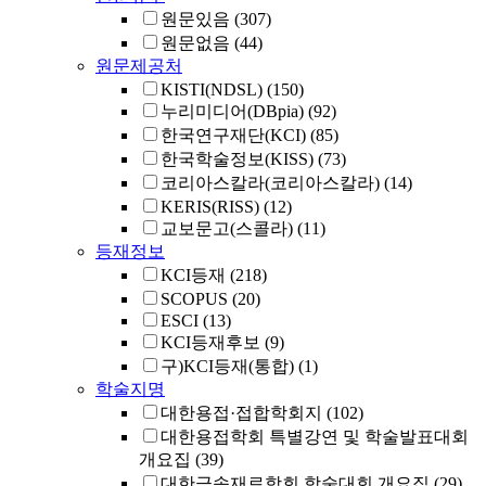
원문있음
(307)
원문없음
(44)
원문제공처
KISTI(NDSL)
(150)
누리미디어(DBpia)
(92)
한국연구재단(KCI)
(85)
한국학술정보(KISS)
(73)
코리아스칼라(코리아스칼라)
(14)
KERIS(RISS)
(12)
교보문고(스콜라)
(11)
등재정보
KCI등재
(218)
SCOPUS
(20)
ESCI
(13)
KCI등재후보
(9)
구)KCI등재(통합)
(1)
학술지명
대한용접·접합학회지
(102)
대한용접학회 특별강연 및 학술발표대회
개요집
(39)
대한금속재료학회 학술대회 개요집
(29)