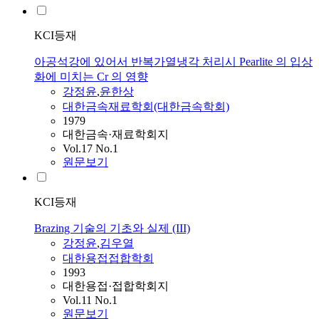
KCI등재
아공석강에 있어서 반복가열냉각 처리시 Pearlite 의 입상
화에 미치는 Cr 의 영향
강정윤
,
윤한상
대한금속재료학회(대한금속학회)
1979
대한금속·재료학회지
Vol.17 No.1
원문보기
KCI등재
Brazing 기술의 기초와 실제 (III)
강정윤
,
김우열
대한용접접합학회
1993
대한용접·접합학회지
Vol.11 No.1
원문보기