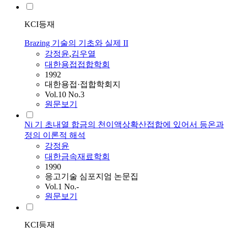
KCI등재
Brazing 기술의 기초와 실제 II
강정윤
,
김우열
대한용접접합학회
1992
대한용접·접합학회지
Vol.10 No.3
원문보기
Ni 기 초내열 합금의 천이액상확산접합에 있어서 등온과
정의 이론적 해석
강정윤
대한금속재료학회
1990
응고기술 심포지엄 논문집
Vol.1 No.-
원문보기
KCI등재