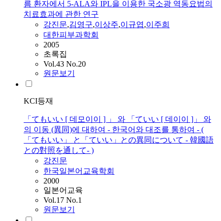
름 환자에서 5-ALA와 IPL을 이용한 국소광 역동요법의
치료효과에 관한 연구
강진문
,
김영구
,
이상주
,
이규엽
,
이주희
대한피부과학회
2005
초록집
Vol.43 No.20
원문보기
KCI등재
「てもいい [ 데모이이 ] 」 와 「ていい [ 데이이 ]」 와
의 이동 (異同)에 대하여 - 한국어와 대조를 통하여 - (
「てもいい」 と「ていい」との異同について - 韓國語
との對照を通して- )
강진문
한국일본어교육학회
2000
일본어교육
Vol.17 No.1
원문보기