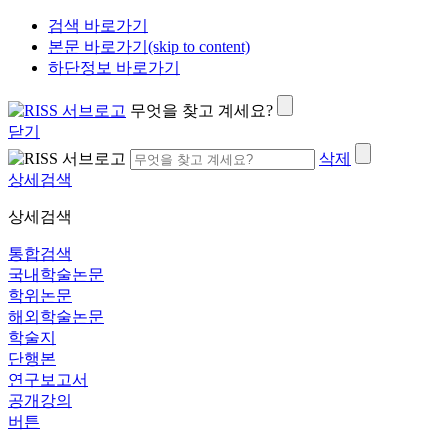
검색 바로가기
본문 바로가기(skip to content)
하단정보 바로가기
무엇을 찾고 계세요?
닫기
삭제
상세검색
상세검색
통합검색
국내학술논문
학위논문
해외학술논문
학술지
단행본
연구보고서
공개강의
버튼