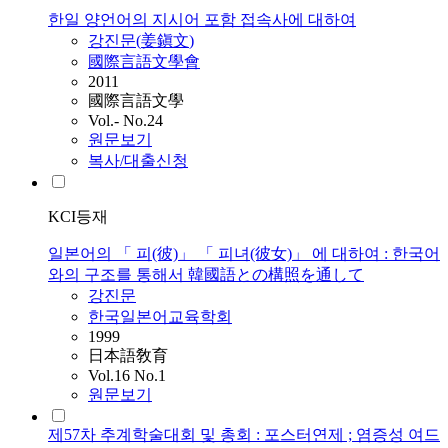
한일 양언어의 지시어 포함 접속사에 대하여
강진문
(
姜鎭文
)
國際言語文學會
2011
國際言語文學
Vol.- No.24
원문보기
복사/대출신청
KCI등재
일본어의 「 피(彼)」 「 피녀(彼女)」 에 대하여 : 한국어
와의 구조를 통해서 韓國語との構照を通して
강진문
한국일본어교육학회
1999
日本語敎育
Vol.16 No.1
원문보기
제57차 추계학술대회 및 총회 : 포스터연제 ; 염증성 여드