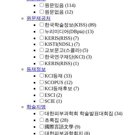
원문있음
(114)
원문없음
(12)
원문제공처
한국학술정보(KISS)
(89)
누리미디어(DBpia)
(13)
KERIS(RISS)
(7)
KISTI(NDSL)
(7)
교보문고(스콜라)
(5)
한국연구재단(KCI)
(3)
KERIS(RISS)
(1)
등재정보
KCI등재
(33)
SCOPUS
(12)
KCI등재후보
(7)
ESCI
(2)
SCIE
(1)
학술지명
대한피부과학회 학술발표대회집
(34)
초록집
(28)
國際言語文學
(9)
대한피부과학회지
(8)