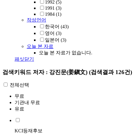
1992
(5)
1991
(3)
1984
(1)
작성언어
한국어
(43)
영어
(3)
일본어
(3)
오늘 본 자료
오늘 본 자료가 없습니다.
패싯닫기
검색키워드
저자 : 강진문(姜鎭文)
(검색결과 126건)
전체선택
무료
기관내 무료
유료
KCI등재후보