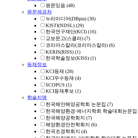
원문있음
(48)
원문제공처
누리미디어(DBpia)
(30)
KISTI(NDSL)
(29)
한국연구재단(KCI)
(16)
교보문고(스콜라)
(7)
코리아스칼라(코리아스칼라)
(6)
KERIS(RISS)
(1)
한국학술정보(KISS)
(1)
등재정보
KCI등재
(28)
KCI우수등재
(4)
SCOPUS
(1)
KCI등재후보
(1)
학술지명
한국해안해양공학회 논문집
(7)
한국해양환경·에너지학회 학술대회논문집
한국해양공학회지
(7)
해양환경안전학회지
(6)
한국조경학회지
(4)