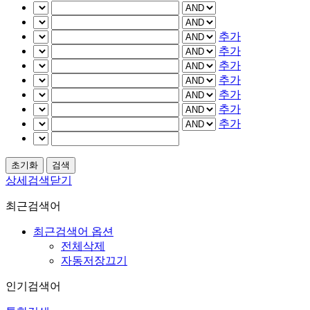
추가
추가
추가
추가
추가
추가
추가
상세검색닫기
최근검색어
최근검색어 옵션
전체삭제
자동저장끄기
인기검색어