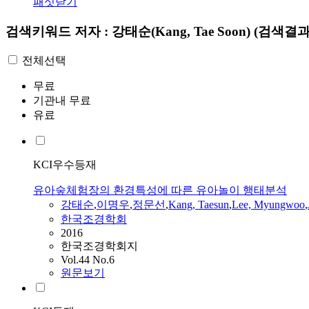
패싯닫기
검색키워드
저자 : 강태순(Kang, Tae Soon)
(검색결과 
전체선택
무료
기관내 무료
유료
KCI우수등재
유아숲체험장의 환경특성에 따른 유아놀이 행태분석
강태순
,
이명우
,
정문선
,
Kang
, Taesun
,
Lee, Myungwoo
,
한국조경학회
2016
한국조경학회지
Vol.44 No.6
원문보기