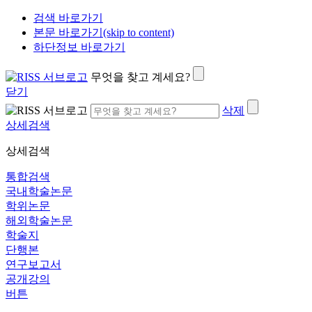
검색 바로가기
본문 바로가기(skip to content)
하단정보 바로가기
무엇을 찾고 계세요?
닫기
삭제
상세검색
상세검색
통합검색
국내학술논문
학위논문
해외학술논문
학술지
단행본
연구보고서
공개강의
버튼