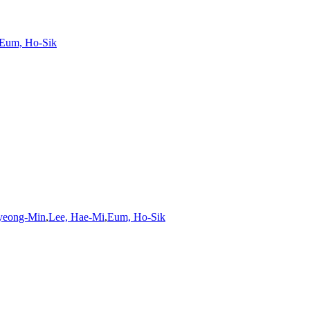
Eum, Ho-Sik
yeong-Min
,
Lee, Hae-Mi
,
Eum, Ho-Sik