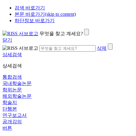
검색 바로가기
본문 바로가기(skip to content)
하단정보 바로가기
무엇을 찾고 계세요?
닫기
삭제
상세검색
상세검색
통합검색
국내학술논문
학위논문
해외학술논문
학술지
단행본
연구보고서
공개강의
버튼