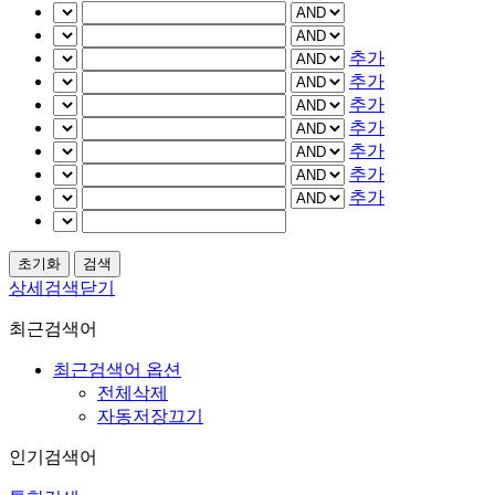
추가
추가
추가
추가
추가
추가
추가
상세검색닫기
최근검색어
최근검색어 옵션
전체삭제
자동저장끄기
인기검색어