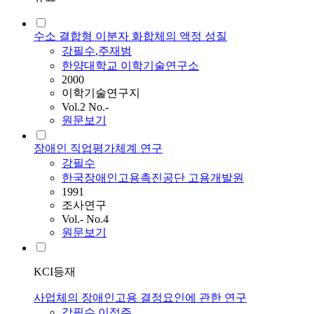
수소 결합형 이분자 화합체의 액정 성질
강필수
,
주재범
한양대학교 이학기술연구소
2000
이학기술연구지
Vol.2 No.-
원문보기
장애인 직업평가체계 연구
강필수
한국장애인고용촉진공단 고용개발원
1991
조사연구
Vol.- No.4
원문보기
KCI등재
사업체의 장애인고용 결정요인에 관한 연구
강필수
,
이정주