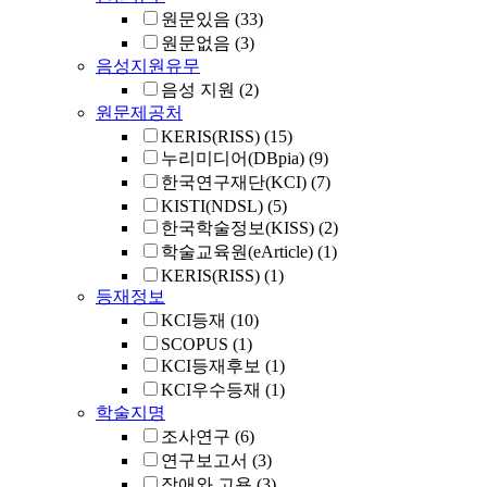
원문있음
(33)
원문없음
(3)
음성지원유무
음성 지원
(2)
원문제공처
KERIS(RISS)
(15)
누리미디어(DBpia)
(9)
한국연구재단(KCI)
(7)
KISTI(NDSL)
(5)
한국학술정보(KISS)
(2)
학술교육원(eArticle)
(1)
KERIS(RISS)
(1)
등재정보
KCI등재
(10)
SCOPUS
(1)
KCI등재후보
(1)
KCI우수등재
(1)
학술지명
조사연구
(6)
연구보고서
(3)
장애와 고용
(3)