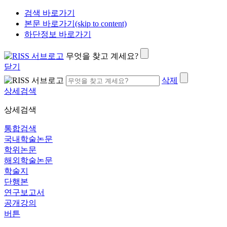
검색 바로가기
본문 바로가기(skip to content)
하단정보 바로가기
무엇을 찾고 계세요?
닫기
삭제
상세검색
상세검색
통합검색
국내학술논문
학위논문
해외학술논문
학술지
단행본
연구보고서
공개강의
버튼