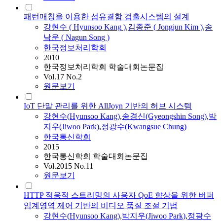
패턴매칭을 이용한 섬유결함 검출시스템의 설계
강현수
(
Hyunsoo
Kang
)
,
김종준 ( Jongjun Kim )
,
송
낙운 ( Nagun Song )
한국정보처리학회
2010
한국정보처리학회 학술대회논문집
Vol.17 No.2
원문보기
IoT 단말 관리를 위한 AllJoyn 기반의 허브 시스템
강현수
(
Hyunsoo
Kang
)
,
송경신(Gyeongshin Song)
,
박
지우(Jiwoo Park)
,
정광수(Kwangsue Chung)
한국통신학회
2015
한국통신학회 학술대회논문집
Vol.2015 No.11
원문보기
HTTP 적응적 스트리밍의 사용자 QoE 향상을 위한 버퍼
임계영역 제어 기반의 비디오 품질 조절 기법
강현수
(
Hyunsoo
Kang
)
,
박지우(Jiwoo Park)
,
정광수