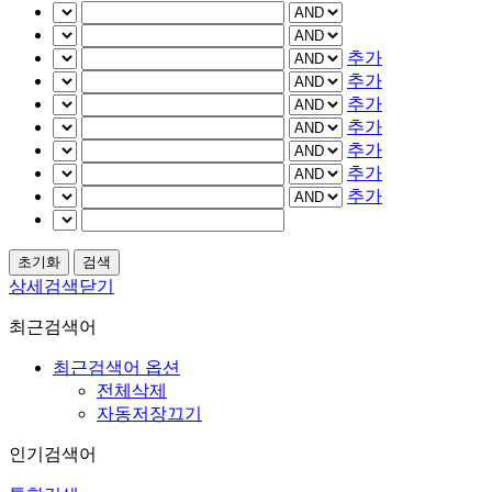
추가
추가
추가
추가
추가
추가
추가
상세검색닫기
최근검색어
최근검색어 옵션
전체삭제
자동저장끄기
인기검색어