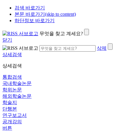
검색 바로가기
본문 바로가기(skip to content)
하단정보 바로가기
무엇을 찾고 계세요?
닫기
삭제
상세검색
상세검색
통합검색
국내학술논문
학위논문
해외학술논문
학술지
단행본
연구보고서
공개강의
버튼