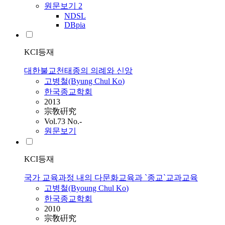
원문보기
2
NDSL
DBpia
KCI등재
대한불교천태종의 의례와 신앙
고병철
(Byung Chul
Ko
)
한국종교학회
2013
宗敎硏究
Vol.73 No.-
원문보기
KCI등재
국가 교육과정 내의 다문화교육과 `종교`교과교육
고병철
(Byoung Chul
Ko
)
한국종교학회
2010
宗敎硏究