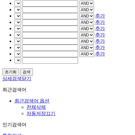
추가
추가
추가
추가
추가
추가
추가
상세검색닫기
최근검색어
최근검색어 옵션
전체삭제
자동저장끄기
인기검색어