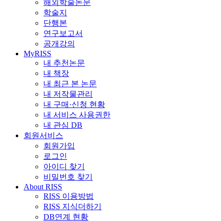
해외학술논문
학술지
단행본
연구보고서
공개강의
MyRISS
내 추천논문
내 책장
내 최근 본 논문
내 저작물관리
내 구매·신청 현황
내 서비스 사용권한
내 관심 DB
회원서비스
회원가입
로그인
아이디 찾기
비밀번호 찾기
About RISS
RISS 이용방법
RISS 지식더하기
DB연계 현황