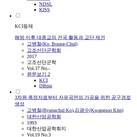
NDSL
KISS
KCI등재
해방 이후 대종교의 건국 활동과 교단 재건
고병철
(
Ko
, Boung-Chul)
고조선단군학회
2017
고조선단군학
Vol.37 No.-
원문보기
2
KCI
DBpia
3차원 측정자료부터 자유곡면의 가공을 위한 공구경로
생성
고병철
(Byungchul
Ko
)
,
김광수(Kwangsoo Kim)
대한산업공학회
1993
대한산업공학회지
Vol.19 No.3