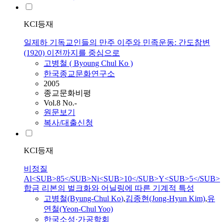
KCI등재
일제하 기독교인들의 만주 이주와 민족운동: 간도참변
(1920) 이전까지를 중심으로
고병철
( Byoung Chul
Ko
)
한국종교문화연구소
2005
종교문화비평
Vol.8 No.-
원문보기
복사/대출신청
KCI등재
비정질
Al<SUB>85</SUB>Ni<SUB>10</SUB>Y<SUB>5</SUB>
합금 리본의 벌크화와 어닐링에 따른 기계적 특성
고병철
(Byung-Chul
Ko
)
,
김종현(Jong-Hyun Kim)
,
유
연철(Yeon-Chul Yoo)
한국소성·가공학회