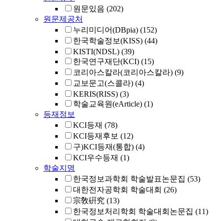
원문있음
(202)
원문제공처
누리미디어(DBpia)
(152)
한국학술정보(KISS)
(44)
KISTI(NDSL)
(39)
한국연구재단(KCI)
(15)
코리아스칼라(코리아스칼라)
(9)
교보문고(스콜라)
(4)
KERIS(RISS)
(3)
학술교육원(eArticle)
(1)
등재정보
KCI등재
(78)
KCI등재후보
(12)
구)KCI등재(통합)
(4)
KCI우수등재
(1)
학술지명
한국정보과학회 학술발표논문집
(53)
대한전자공학회 학술대회
(26)
宗敎硏究
(13)
한국정보처리학회 학술대회논문집
(11)