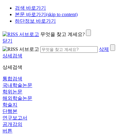
검색 바로가기
본문 바로가기(skip to content)
하단정보 바로가기
무엇을 찾고 계세요?
닫기
삭제
상세검색
상세검색
통합검색
국내학술논문
학위논문
해외학술논문
학술지
단행본
연구보고서
공개강의
버튼