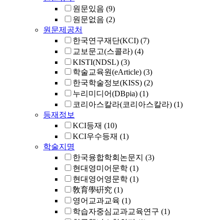
원문있음
(9)
원문없음
(2)
원문제공처
한국연구재단(KCI)
(7)
교보문고(스콜라)
(4)
KISTI(NDSL)
(3)
학술교육원(eArticle)
(3)
한국학술정보(KISS)
(2)
누리미디어(DBpia)
(1)
코리아스칼라(코리아스칼라)
(1)
등재정보
KCI등재
(10)
KCI우수등재
(1)
학술지명
한국융합학회논문지
(3)
현대영미어문학
(1)
현대영어영문학
(1)
敎育學硏究
(1)
영어교과교육
(1)
학습자중심교과교육연구
(1)