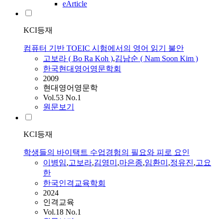
eArticle
KCI등재
컴퓨터 기반 TOEIC 시험에서의 영어 읽기 불안
고보라
( Bo Ra Koh )
,
김남순 ( Nam Soon Kim )
한국현대영어영문학회
2009
현대영어영문학
Vol.53 No.1
원문보기
KCI등재
학생들의 바이택트 수업경험의 필요와 피로 요인
이병임
,
고보라
,
김영미
,
마은종
,
임환미
,
정유진
,
고요
한
한국인격교육학회
2024
인격교육
Vol.18 No.1