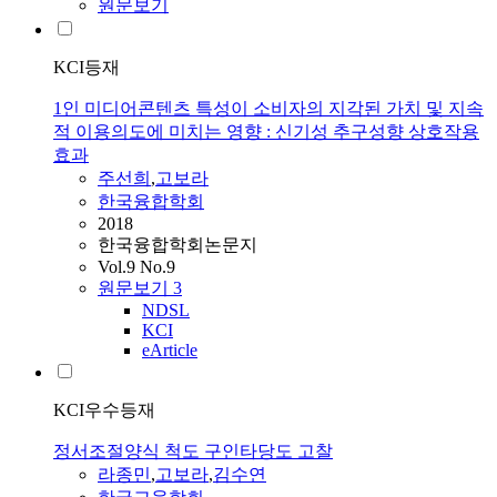
원문보기
KCI등재
1인 미디어콘텐츠 특성이 소비자의 지각된 가치 및 지속
적 이용의도에 미치는 영향 : 신기성 추구성향 상호작용
효과
주선희
,
고보라
한국융합학회
2018
한국융합학회논문지
Vol.9 No.9
원문보기
3
NDSL
KCI
eArticle
KCI우수등재
정서조절양식 척도 구인타당도 고찰
라종민
,
고보라
,
김수연