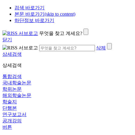
검색 바로가기
본문 바로가기(skip to content)
하단정보 바로가기
무엇을 찾고 계세요?
닫기
삭제
상세검색
상세검색
통합검색
국내학술논문
학위논문
해외학술논문
학술지
단행본
연구보고서
공개강의
버튼