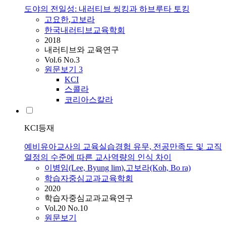
도야의 전일성: 내러티브 씽킹과 하브루타 토킹
고요한
,
고보라
한국내러티브교육학회
2018
내러티브와 교육연구
Vol.6 No.3
원문보기
3
KCI
스콜라
코리아스칼라
KCI등재
예비유아교사의 교육실습경험 유무, 전공만족도 및 교직
열정의 수준에 따른 교사역량의 인식 차이
이병임(Lee, Byung lim)
,
고보라
(Koh, Bo ra)
학습자중심교과교육학회
2020
학습자중심교과교육연구
Vol.20 No.10
원문보기