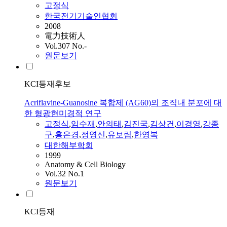
고정식
한국전기기술인협회
2008
電力技術人
Vol.307 No.-
원문보기
KCI등재후보
Acriflavine-Guanosine 복합제 (AG60)의 조직내 분포에 대
한 형광현미경적 연구
고정식
,
임수재
,
안의태
,
김진국
,
김상건
,
이경영
,
강종
구
,
홍은경
,
정영신
,
유보림
,
한영복
대한해부학회
1999
Anatomy & Cell Biology
Vol.32 No.1
원문보기
KCI등재