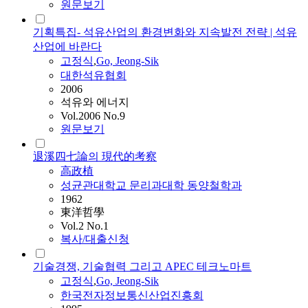
원문보기
기획특집- 석유산업의 환경변화와 지속발전 전략 | 석유
산업에 바란다
고정식
,
Go, Jeong-Sik
대한석유협회
2006
석유와 에너지
Vol.2006 No.9
원문보기
退溪四七論의 現代的考察
高政植
성균관대학교 문리과대학 동양철학과
1962
東洋哲學
Vol.2 No.1
복사/대출신청
기술경쟁, 기술협력 그리고 APEC 테크노마트
고정식
,
Go, Jeong-Sik
한국전자정보통신산업진흥회