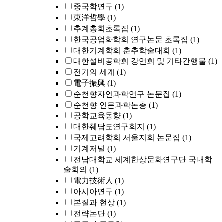
중국학연구
(1)
東洋哲學
(1)
추계총회초록집
(1)
한국공업화학회 연구논문 초록집
(1)
대한기계학회 춘추학술대회
(1)
대한설비공학회 강연회 및 기타간행물
(1)
전기의 세계
(1)
電子振興
(1)
순천향자연과학연구 논문집
(1)
순천향 인문과학논총
(1)
공학교육동향
(1)
대한췌담도연구회지
(1)
국제고려학회 서울지회 논문집
(1)
기계저널
(1)
전남대학교 세계한상문화연구단 국내학
술회의
(1)
電力技術人
(1)
아시아연구
(1)
본질과 현상
(1)
전략논단
(1)