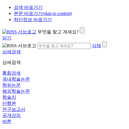
검색 바로가기
본문 바로가기(skip to content)
하단정보 바로가기
무엇을 찾고 계세요?
닫기
삭제
상세검색
상세검색
통합검색
국내학술논문
학위논문
해외학술논문
학술지
단행본
연구보고서
공개강의
버튼