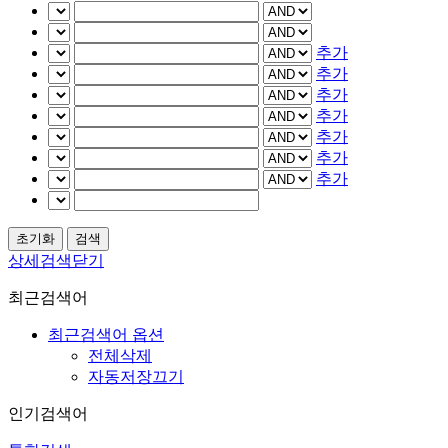
추가
추가
추가
추가
추가
추가
추가
상세검색닫기
최근검색어
최근검색어 옵션
전체삭제
자동저장끄기
인기검색어