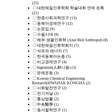
(25)
대한체질인류학회 학술대회 연제 초록
(21)
한중사회과학연구
(13)
동북아경제연구
(12)
논문집
(9)
수필시대
(9)
해부·생물인류학 (Anat Biol Anthropol)
(8)
대한체질인류학회지
(7)
석유와 에너지
(7)
한국동북아논총
(5)
비교경제연구
(4)
Ingenium(人材니움)
(3)
문예운동
(3)
Korean Chemical Engineering
Research(HWAHAK KONGHA
(2)
사회발전연구
(2)
전기저널
(2)
통상법률
(2)
中央醫學
(1)
동서철학연구
(1)