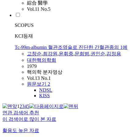
綜合 醫學
Vol.11 No.5
SCOPUS
KCI등재
Tc-99m-albumin 혈관조영술로 진단한 간혈관종의 1예
고창순
,
최강원
,
윤휘중
,
문희범
,
권인순
,
김정용
대한핵의학회
1979
핵의학 분자영상
Vol.13 No.1
원문보기
2
NDSL
KISS
1
2
3
4
5
연관 검색어 추천
이 검색어로 많이 본 자료
활용도 높은 자료