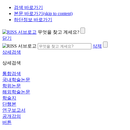
검색 바로가기
본문 바로가기(skip to content)
하단정보 바로가기
무엇을 찾고 계세요?
닫기
삭제
상세검색
상세검색
통합검색
국내학술논문
학위논문
해외학술논문
학술지
단행본
연구보고서
공개강의
버튼