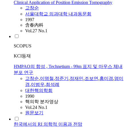
Clinical Application of Position Emission Tomography
고창순
서울대학교 의과대학 내과동문회
1997
含春內科
Vol.27 No.1
SCOPUS
KCI등재
HMPAO의 합성 , Technetium - 99m 표지 및 마우스 체내
분포 연구
고창순
,
이명철
,
정준기
,
정재민
,
조보연
,
홍미경
,
염미
경
,
이범우
,
최석례
대한핵의학회
1990
핵의학 분자영상
Vol.24 No.1
원문보기
한국에서의 RI 의학적 이용과 전망