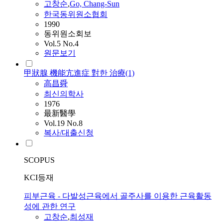
고창순
,
Go, Chang-Sun
한국동위원소협회
1990
동위원소회보
Vol.5 No.4
원문보기
甲狀腺 機能亢進症 對한 治療(1)
高昌舜
최신의학사
1976
最新醫學
Vol.19 No.8
복사/대출신청
SCOPUS
KCI등재
피부근육 - 다발성근육에서 골주사를 이용한 근육활동
성에 관한 연구
고창순
,
최성재