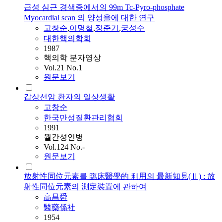
급성 심근 경색증에서의 99m Tc-Pyro-phosphate
Myocardial scan 의 양성을에 대한 연구
고창순
,
이명철
,
정준기
,
궁성수
대한핵의학회
1987
핵의학 분자영상
Vol.21 No.1
원문보기
갑상선암 환자의 일상생활
고창순
한국만성질환관리협회
1991
월간성인병
Vol.124 No.-
원문보기
放射性同位元素를 臨床醫學的 利用의 最新知見(Ⅱ) : 放
射性同位元素의 測定裝置에 관하여
高昌舜
醫藥係社
1954