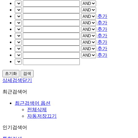
추가
추가
추가
추가
추가
추가
추가
상세검색닫기
최근검색어
최근검색어 옵션
전체삭제
자동저장끄기
인기검색어