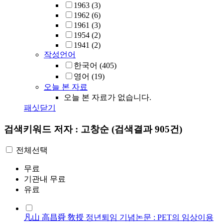
1963
(3)
1962
(6)
1961
(3)
1954
(2)
1941
(2)
작성언어
한국어
(405)
영어
(19)
오늘 본 자료
오늘 본 자료가 없습니다.
패싯닫기
검색키워드
저자 : 고창순
(검색결과 905건)
전체선택
무료
기관내 무료
유료
凡山 高昌舜 敎授 정년퇴임 기념논문 : PET의 임상이용