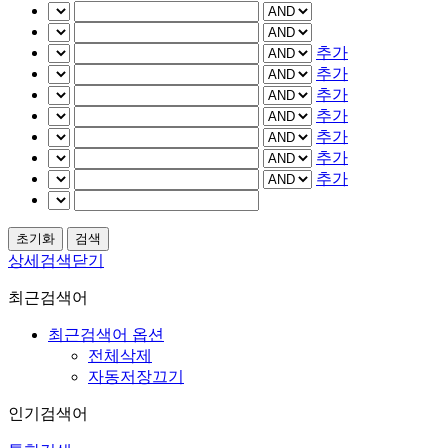
추가
추가
추가
추가
추가
추가
추가
상세검색닫기
최근검색어
최근검색어 옵션
전체삭제
자동저장끄기
인기검색어