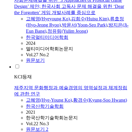
사회문제해결을 위한 ‘3 Approaches of Prosocial Game
Design’ 제안; 한국사회 고독사 문제 해결을 위한 ‘Dear
the Forgotten’ 게임 개발사례를 중심으로
고혜영
(Hyeyoung
Ko
)
,
김희수(Huisu Kim)
,
류효정
(Hyo-Jeong Ryoo)
,
박윤서(Yoon-Seo Park)
,
방지은(Ji-
Eun Bang)
,
정유림(Yulim Jeong)
한국멀티미디어학회
2024
멀티미디어학회논문지
Vol.27 No.2
원문보기
KCI등재
제주지역 문화행정과 예술경영의 영역설정과 체계정립
에 관한 연구
고혜영
(Hye-Young
Ko
)
,
황경수(Kyung-Soo Hwang)
한국산학기술학회
2021
한국산학기술학회논문지
Vol.22 No.3
원문보기
2