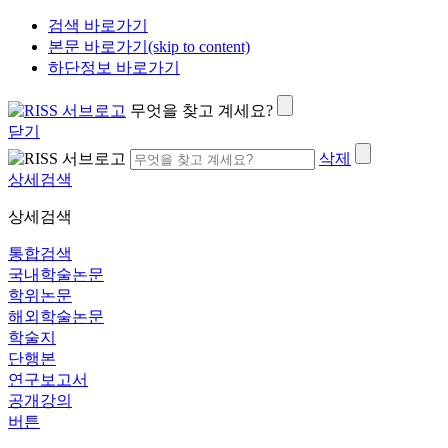
검색 바로가기
본문 바로가기(skip to content)
하단정보 바로가기
무엇을 찾고 계세요?
닫기
삭제
상세검색
상세검색
통합검색
국내학술논문
학위논문
해외학술논문
학술지
단행본
연구보고서
공개강의
버튼