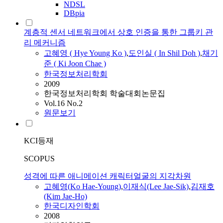
NDSL
DBpia
계층적 센서 네트워크에서 상호 인증을 통한 그룹키 관
리 메커니즘
고혜영
( Hye Young
Ko
)
,
도인실 ( In Shil Doh )
,
채기
준 ( Ki Joon Chae )
한국정보처리학회
2009
한국정보처리학회 학술대회논문집
Vol.16 No.2
원문보기
KCI등재
SCOPUS
성격에 따른 애니메이션 캐릭터얼굴의 지각차원
고혜영
(
Ko
Hae-Young)
,
이재식(Lee Jae-Sik)
,
김재호
(Kim Jae-Ho)
한국디자인학회
2008