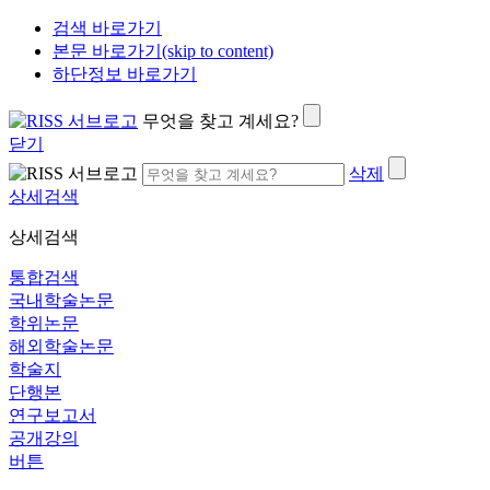
검색 바로가기
본문 바로가기(skip to content)
하단정보 바로가기
무엇을 찾고 계세요?
닫기
삭제
상세검색
상세검색
통합검색
국내학술논문
학위논문
해외학술논문
학술지
단행본
연구보고서
공개강의
버튼