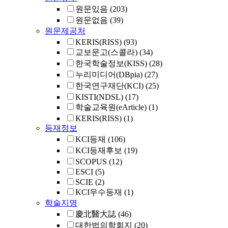
원문있음
(203)
원문없음
(39)
원문제공처
KERIS(RISS)
(93)
교보문고(스콜라)
(34)
한국학술정보(KISS)
(28)
누리미디어(DBpia)
(27)
한국연구재단(KCI)
(25)
KISTI(NDSL)
(17)
학술교육원(eArticle)
(1)
KERIS(RISS)
(1)
등재정보
KCI등재
(106)
KCI등재후보
(19)
SCOPUS
(12)
ESCI
(5)
SCIE
(2)
KCI우수등재
(1)
학술지명
慶北醫大誌
(46)
대한법의학회지
(20)