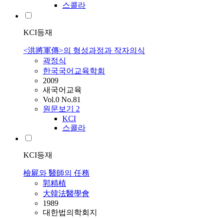
스콜라
KCI등재
<洪將軍傳>의 형성과정과 작자의식
곽정식
한국국어교육학회
2009
새국어교육
Vol.0 No.81
원문보기
2
KCI
스콜라
KCI등재
檢屍와 醫師의 任務
郭精植
大韓法醫學會
1989
대한법의학회지