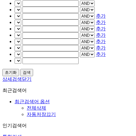
추가
추가
추가
추가
추가
추가
추가
상세검색닫기
최근검색어
최근검색어 옵션
전체삭제
자동저장끄기
인기검색어