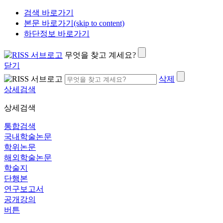
검색 바로가기
본문 바로가기(skip to content)
하단정보 바로가기
무엇을 찾고 계세요?
닫기
삭제
상세검색
상세검색
통합검색
국내학술논문
학위논문
해외학술논문
학술지
단행본
연구보고서
공개강의
버튼