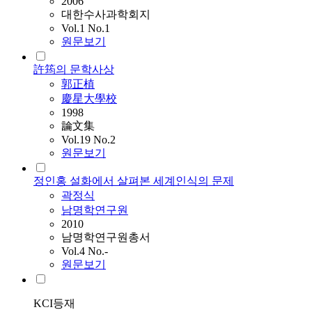
2006
대한수사과학회지
Vol.1 No.1
원문보기
許筠의 문학사상
郭正植
慶星大學校
1998
論文集
Vol.19 No.2
원문보기
정인홍 설화에서 살펴본 세계인식의 문제
곽정식
남명학연구원
2010
남명학연구원총서
Vol.4 No.-
원문보기
KCI등재