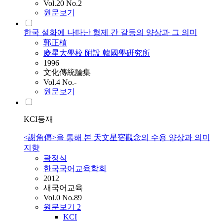
Vol.20 No.2
원문보기
한국 설화에 나타난 형제 간 갈등의 양상과 그 의미
郭正植
慶星大學校 附設 韓國學硏究所
1996
文化傳統論集
Vol.4 No.-
원문보기
KCI등재
<謝角傳>을 통해 본 天文星宿觀念의 수용 양상과 의미
지향
곽정식
한국국어교육학회
2012
새국어교육
Vol.0 No.89
원문보기
2
KCI