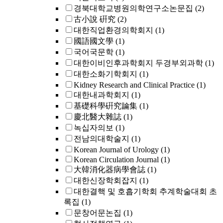
경북대학교병원의학연구소논문집
(2)
古小說 硏究
(2)
대한직업환경의학회지
(1)
國語國文學
(1)
국어국문학
(1)
대한이비인후과학회지 두경부외과학
(1)
대한소화기학회지
(1)
Kidney Research and Clinical Practice
(1)
대한내과학회지
(1)
基礎科學硏究論集
(1)
慶北醫大雜誌
(1)
녹십자의보
(1)
전남의대학술지
(1)
Korean Journal of Urology
(1)
Korean Circulation Journal
(1)
大韓消化器病學會誌
(1)
대한신장학회잡지
(1)
대한결핵 및 호흡기학회 추계학술대회 초
록집
(1)
문창어문논집
(1)