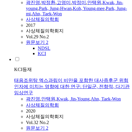
곽진영
,
박정환
,
고영미
,
박정미
,
안택원
,
Kwak
,
Jin-
young
,
Park, Jung-Hwan
,
Koh,
Young
-mee
,
Park, Jung-
mi
,
Ahn, Taek-Won
사상체질의학회
2017
사상체질의학회지
Vol.29 No.2
원문보기
2
NDSL
KCI
KCI등재
태음조위탕 엑스과립이 비만을 포함한 대사증후군 위험
인자에 미치는 영향에 대한 연구: 단일군, 전향적, 다기관
임상연구
곽진영
,
안택원
,
Kwak
,
Jin-Young
,
Ahn, Taek-Won
사상체질의학회
2020
사상체질의학회지
Vol.32 No.2
원문보기
2