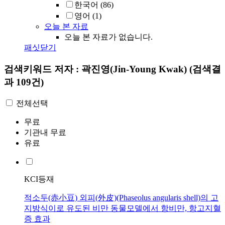
한국어
(86)
영어
(1)
오늘 본 자료
오늘 본 자료가 없습니다.
패싯닫기
검색키워드
저자 : 곽진영(Jin-Young Kwak)
(검색결
과 109건)
전체선택
무료
기관내 무료
유료
KCI등재
적소두(赤小豆) 외피(外皮)(Phaseolus angularis shell)의 고
지방식이로 유도된 비만 동물모델에서 항비만, 항고지혈
증 효과