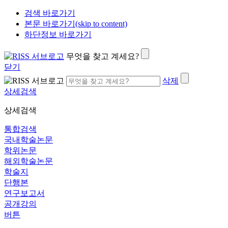
검색 바로가기
본문 바로가기(skip to content)
하단정보 바로가기
무엇을 찾고 계세요?
닫기
삭제
상세검색
상세검색
통합검색
국내학술논문
학위논문
해외학술논문
학술지
단행본
연구보고서
공개강의
버튼