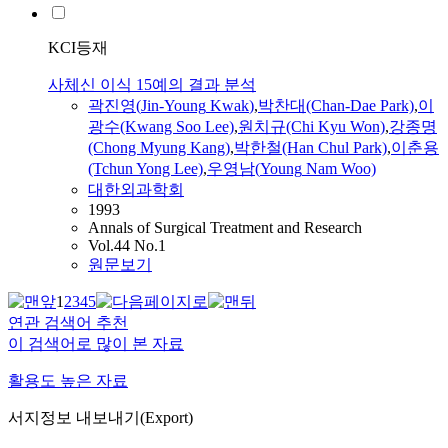
KCI등재
사체신 이식 15예의 결과 분석
곽진영
(
Jin-Young
Kwak
)
,
박찬대(Chan-Dae Park)
,
이
광수(Kwang Soo Lee)
,
원치규(Chi Kyu Won)
,
강종명
(Chong Myung Kang)
,
박한철(Han Chul Park)
,
이춘용
(Tchun Yong Lee)
,
우영남(
Young
Nam Woo)
대한외과학회
1993
Annals of Surgical Treatment and Research
Vol.44 No.1
원문보기
1
2
3
4
5
연관 검색어 추천
이 검색어로 많이 본 자료
활용도 높은 자료
서지정보 내보내기(Export)