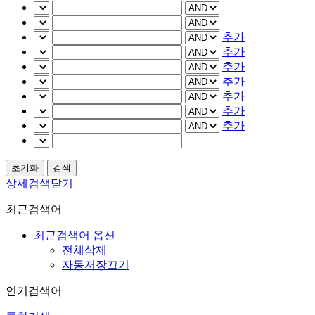
추가
추가
추가
추가
추가
추가
추가
상세검색닫기
최근검색어
최근검색어 옵션
전체삭제
자동저장끄기
인기검색어