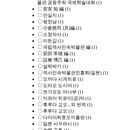
물관 공동주최 국제학술대회
(1)
安室 知 編
(1)
안실지
(1)
평천남
(1)
小倉慈司 [共]編
(1)
소창자사
(1)
이돈갑
(1)
국립역사민속박물관 編
(1)
安田 常雄 編
(1)
設樂 博己 編
(1)
설락박기
(1)
역사민속박물관진흥회(일본)
(1)
오까다 시게히로
(1)
도라오 도시야
(1)
쯔가모또 마나부
(1)
이와이 히로미[공]저
(1)
후루다 교오...외 번역
(1)
후루다 교오
(1)
다이이찌호오끼출판
(1)
일본 사꾸라시
(1)