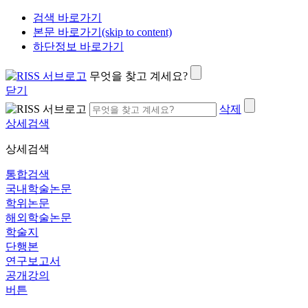
검색 바로가기
본문 바로가기(skip to content)
하단정보 바로가기
무엇을 찾고 계세요?
닫기
삭제
상세검색
상세검색
통합검색
국내학술논문
학위논문
해외학술논문
학술지
단행본
연구보고서
공개강의
버튼