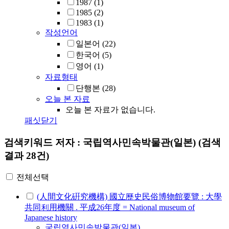
1987
(1)
1985
(2)
1983
(1)
작성언어
일본어
(22)
한국어
(5)
영어
(1)
자료형태
단행본
(28)
오늘 본 자료
오늘 본 자료가 없습니다.
패싯닫기
검색키워드
저자 : 국립역사민속박물관(일본)
(검색
결과 28건)
전체선택
(人間文化硏究機構) 國立歷史民俗博物館要覽 : 大學
共同利用機關 . 平成26年度 = National museum of
Japanese history
국립역사민속박물관
(
일본
)