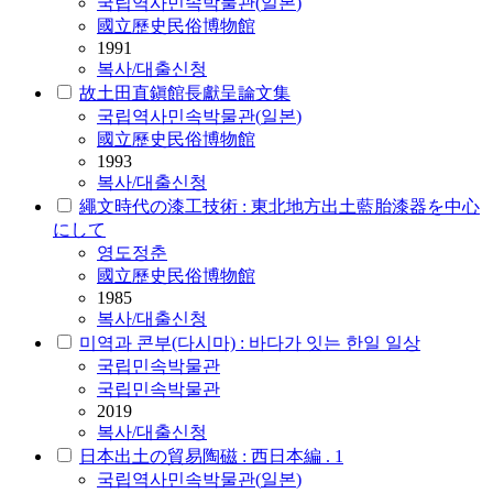
국립역사민속박물관
(
일본
)
國立歷史民俗博物館
1991
복사/대출신청
故土田直鎭館長獻呈論文集
국립역사민속박물관
(
일본
)
國立歷史民俗博物館
1993
복사/대출신청
繩文時代の漆工技術 : 東北地方出土藍胎漆器を中心
にして
영도정춘
國立歷史民俗博物館
1985
복사/대출신청
미역과 콘부(다시마) : 바다가 잇는 한일 일상
국립
민속박물관
국립민속박물관
2019
복사/대출신청
日本出土の貿易陶磁 : 西日本編 . 1
국립역사민속박물관
(
일본
)