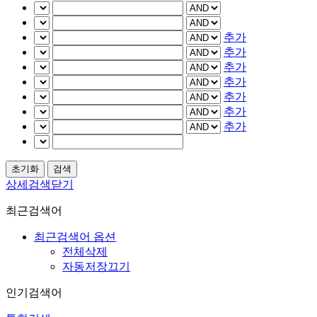
추가
추가
추가
추가
추가
추가
추가
상세검색닫기
최근검색어
최근검색어 옵션
전체삭제
자동저장끄기
인기검색어