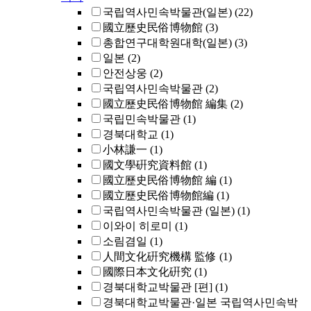
국립역사민속박물관(일본)
(22)
國立歷史民俗博物館
(3)
총합연구대학원대학(일본)
(3)
일본
(2)
안전상웅
(2)
국립역사민속박물관
(2)
國立歷史民俗博物館 編集
(2)
국립민속박물관
(1)
경북대학교
(1)
小林謙一
(1)
國文學硏究資料館
(1)
國立歷史民俗博物館 編
(1)
國立歷史民俗博物館編
(1)
국립역사민속박물관 (일본)
(1)
이와이 히로미
(1)
소림겸일
(1)
人間文化硏究機構 監修
(1)
國際日本文化硏究
(1)
경북대학교박물관 [편]
(1)
경북대학교박물관·일본 국립역사민속박