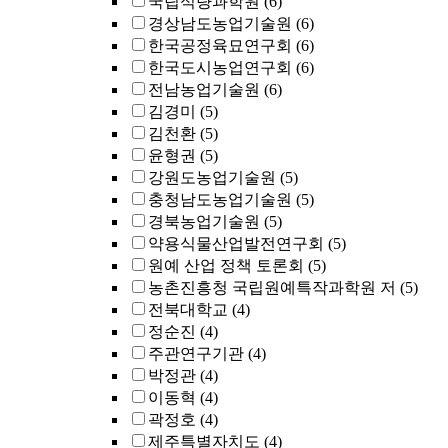
국립식량과학원
(6)
경상남도농업기술원
(6)
한국공정육묘연구회
(6)
한국도시농업연구회
(6)
전남농업기술원
(6)
김경미
(5)
김천환
(5)
윤형권
(5)
강원도농업기술원
(5)
충청남도농업기술원
(5)
경북농업기술원
(5)
약용식물산업발전연구회
(5)
원예 산업 정책 토론회
(5)
농촌진흥청 국립원예특작과학원 저
(5)
전북대학교
(4)
정순진
(4)
주관연구기관
(4)
박정관
(4)
이동혁
(4)
곽정호
(4)
제주특별자치도
(4)