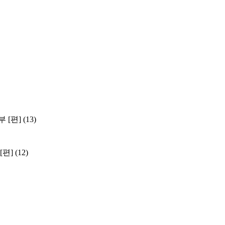
 [편]
(13)
편]
(12)