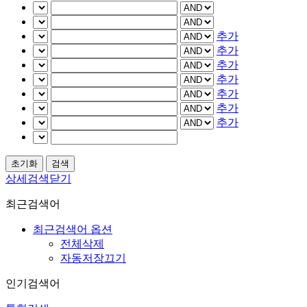
추가
추가
추가
추가
추가
추가
추가
상세검색닫기
최근검색어
최근검색어 옵션
전체삭제
자동저장끄기
인기검색어