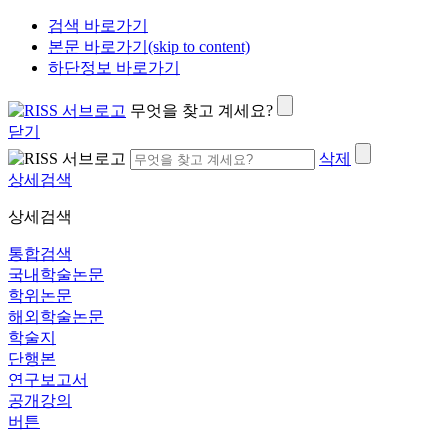
검색 바로가기
본문 바로가기(skip to content)
하단정보 바로가기
무엇을 찾고 계세요?
닫기
삭제
상세검색
상세검색
통합검색
국내학술논문
학위논문
해외학술논문
학술지
단행본
연구보고서
공개강의
버튼