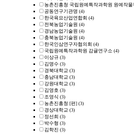
농촌진흥청 국립원예특작과학원 원예작물부 
공동연구기관명
(4)
한국육묘산업연합회
(4)
전북농업기술원
(4)
경남농업기술원
(4)
충북농업기술원
(4)
한국인삼연구자협의회
(4)
국립원예특작과학원 감귤연구소
(4)
이상규
(3)
김명수
(3)
경북대학교
(3)
충남대학교
(3)
강원대학교
(3)
김영호
(3)
조영식
(3)
농촌진흥청 [편]
(3)
경상대학교
(3)
정선희
(3)
박수형
(3)
김학진
(3)