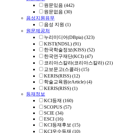
원문있음
(442)
원문없음
(30)
음성지원유무
음성 지원
(1)
원문제공처
누리미디어(DBpia)
(323)
KISTI(NDSL)
(91)
한국학술정보(KISS)
(52)
한국연구재단(KCI)
(47)
코리아스칼라(코리아스칼라)
(21)
교보문고(스콜라)
(15)
KERIS(RISS)
(12)
학술교육원(eArticle)
(4)
KERIS(RISS)
(1)
등재정보
KCI등재
(160)
SCOPUS
(57)
SCIE
(34)
ESCI
(16)
KCI등재후보
(15)
KCI우수등재
(10)