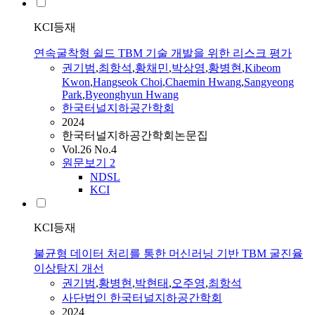
KCI등재
연속굴착형 쉴드 TBM 기술 개발을 위한 리스크 평가
권기범
,
최항석
,
황채민
,
박상영
,
황병현
,
Kibeom
Kwon
,
Hangseok Choi
,
Chaemin Hwang
,
Sangyeong
Park
,
Byeonghyun Hwang
한국터널지하공간학회
2024
한국터널지하공간학회논문집
Vol.26 No.4
원문보기
2
NDSL
KCI
KCI등재
불균형 데이터 처리를 통한 머신러닝 기반 TBM 굴진율
이상탐지 개선
권기범
,
황병현
,
박현태
,
오주영
,
최항석
사단법인 한국터널지하공간학회
2024