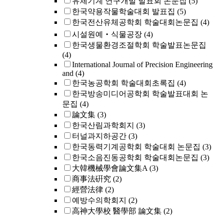
유체기계 연구개발 발표회 논문집
(5)
한국약용작물학술대회 발표집
(5)
한국전산유체공학회 학술대회논문집
(4)
시설원예‧식물공장
(4)
한국생물환경조절학회 학술발표논문집
(4)
International Journal of Precision Engineering
and
(4)
한국농공학회 학술대회초록집
(4)
한국방송미디어공학회 학술발표대회 논
문집
(4)
論文集
(3)
한국산림과학회지
(3)
터널과지하공간
(3)
한국동력기계공학회 학술대회 논문집
(3)
한국소음진동공학회 학술대회논문집
(3)
大韓機械學會論文集A
(3)
商事法硏究
(2)
經營法律
(2)
예방수의학회지
(2)
高神大學校 醫學部 論文集
(2)