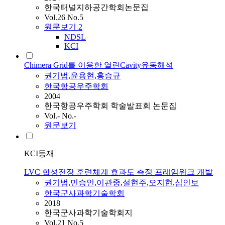
한국터널지하공간학회논문집
Vol.26 No.5
원문보기
2
NDSL
KCI
Chimera Grid를 이용한 열린Cavity유동해석
권기범
,
윤용현
,
홍승규
한국항공우주학회
2004
한국항공우주학회 학술발표회 논문집
Vol.- No.-
원문보기
KCI등재
LVC 합성전장 훈련체계 효과도 측정 프레임워크 개발
권기범
,
민승인
,
이관중
,
설현주
,
오지현
,
심인보
한국군사과학기술학회
2018
한국군사과학기술학회지
Vol.21 No.5