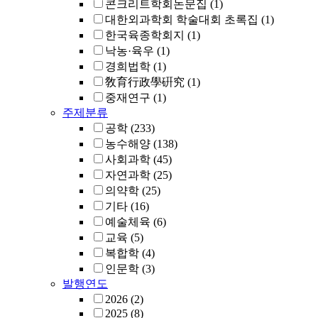
콘크리트학회논문집
(1)
대한외과학회 학술대회 초록집
(1)
한국육종학회지
(1)
낙농·육우
(1)
경희법학
(1)
敎育行政學硏究
(1)
중재연구
(1)
주제분류
공학
(233)
농수해양
(138)
사회과학
(45)
자연과학
(25)
의약학
(25)
기타
(16)
예술체육
(6)
교육
(5)
복합학
(4)
인문학
(3)
발행연도
2026
(2)
2025
(8)