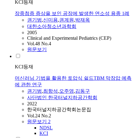
KCI등재
장중첩증 증상을 보인 공장에 발생한 연소성 용종 1례
권기범
,
신미용
,
권계원
,
박재옥
대한소아청소년과학회
2005
Clinical and Experimental Pediatrics (CEP)
Vol.48 No.4
원문보기
KCI등재
머신러닝 기법을 활용한 토압식 쉴드TBM 막장압 예측
에 관한 연구
권기범
,
최항석
,
오주영
,
김동구
사단법인 한국터널지하공간학회
2022
한국터널지하공간학회논문집
Vol.24 No.2
원문보기
2
NDSL
KCI