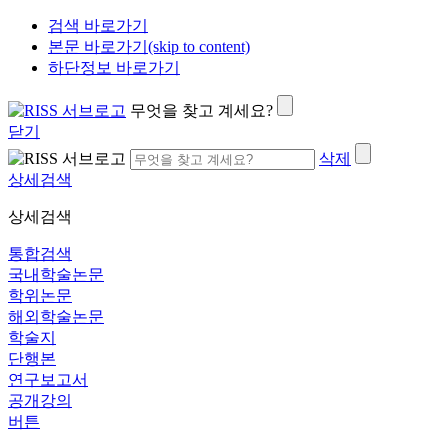
검색 바로가기
본문 바로가기(skip to content)
하단정보 바로가기
무엇을 찾고 계세요?
닫기
삭제
상세검색
상세검색
통합검색
국내학술논문
학위논문
해외학술논문
학술지
단행본
연구보고서
공개강의
버튼