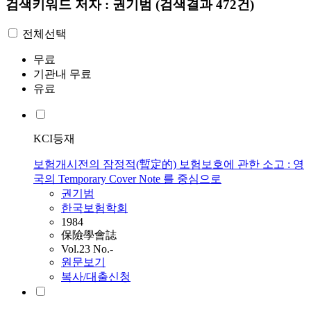
검색키워드
저자 : 권기범
(검색결과 472건)
전체선택
무료
기관내 무료
유료
KCI등재
보험개시전의 잠정적(暫定的) 보험보호에 관한 소고 : 영
국의 Temporary Cover Note 를 중심으로
권기범
한국보험학회
1984
保險學會誌
Vol.23 No.-
원문보기
복사/대출신청