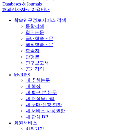
Databases & Journals
해외전자자료 이용안내
학술연구정보서비스 검색
통합검색
학위논문
국내학술논문
해외학술논문
학술지
단행본
연구보고서
공개강의
MyRISS
내 추천논문
내 책장
내 최근 본 논문
내 저작물관리
내 구매·신청 현황
내 서비스 사용권한
내 관심 DB
회원서비스
회원가입