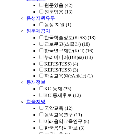
원문있음
(42)
원문없음
(13)
음성지원유무
음성 지원
(1)
원문제공처
한국학술정보(KISS)
(18)
교보문고(스콜라)
(18)
한국연구재단(KCI)
(16)
누리미디어(DBpia)
(13)
KERIS(RISS)
(4)
KERIS(RISS)
(3)
학술교육원(eArticle)
(1)
등재정보
KCI등재
(35)
KCI등재후보
(12)
학술지명
국악교육
(12)
음악교육연구
(11)
미래음악교육연구
(8)
한국음악사학보
(3)