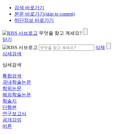
검색 바로가기
본문 바로가기(skip to content)
하단정보 바로가기
무엇을 찾고 계세요?
닫기
삭제
상세검색
상세검색
통합검색
국내학술논문
학위논문
해외학술논문
학술지
단행본
연구보고서
공개강의
버튼