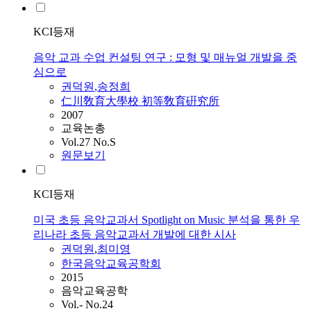
KCI등재
음악 교과 수업 컨설팅 연구 : 모형 및 매뉴얼 개발을 중
심으로
권덕원
,송정희
仁川敎育大學校 初等敎育硏究所
2007
교육논총
Vol.27 No.S
원문보기
KCI등재
미국 초등 음악교과서 Spotlight on Music 분석을 통한 우
리나라 초등 음악교과서 개발에 대한 시사
권덕원
,
최미영
한국음악교육공학회
2015
음악교육공학
Vol.- No.24