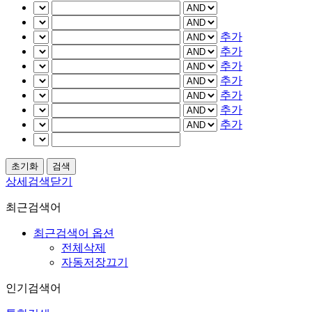
추가
추가
추가
추가
추가
추가
추가
상세검색닫기
최근검색어
최근검색어 옵션
전체삭제
자동저장끄기
인기검색어