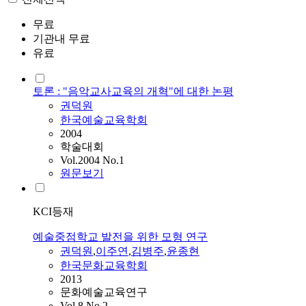
무료
기관내 무료
유료
토론 : "음악교사교육의 개혁"에 대한 논평
권덕원
한국예술교육학회
2004
학술대회
Vol.2004 No.1
원문보기
KCI등재
예술중점학교 발전을 위한 모형 연구
권덕원
,
이주연
,
김병주
,
윤종현
한국문화교육학회
2013
문화예술교육연구
Vol.8 No.2