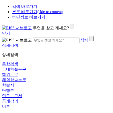
검색 바로가기
본문 바로가기(skip to content)
하단정보 바로가기
무엇을 찾고 계세요?
닫기
삭제
상세검색
상세검색
통합검색
국내학술논문
학위논문
해외학술논문
학술지
단행본
연구보고서
공개강의
버튼