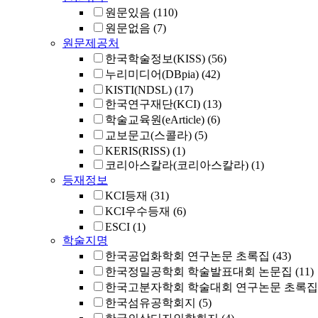
원문있음
(110)
원문없음
(7)
원문제공처
한국학술정보(KISS)
(56)
누리미디어(DBpia)
(42)
KISTI(NDSL)
(17)
한국연구재단(KCI)
(13)
학술교육원(eArticle)
(6)
교보문고(스콜라)
(5)
KERIS(RISS)
(1)
코리아스칼라(코리아스칼라)
(1)
등재정보
KCI등재
(31)
KCI우수등재
(6)
ESCI
(1)
학술지명
한국공업화학회 연구논문 초록집
(43)
한국정밀공학회 학술발표대회 논문집
(11)
한국고분자학회 학술대회 연구논문 초록집
한국섬유공학회지
(5)