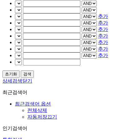
추가
추가
추가
추가
추가
추가
추가
상세검색닫기
최근검색어
최근검색어 옵션
전체삭제
자동저장끄기
인기검색어