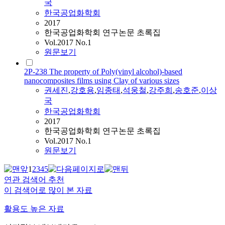
국
한국공업화학회
2017
한국공업화학회 연구논문 초록집
Vol.2017 No.1
원문보기
2P-238 The property of Poly(vinyl alcohol)-based
nanocomposites films using Clay of various sizes
권세진
,
강호용
,
임종태
,
석웅철
,
강주희
,
송호준
,
이상
국
한국공업화학회
2017
한국공업화학회 연구논문 초록집
Vol.2017 No.1
원문보기
1
2
3
4
5
연관 검색어 추천
이 검색어로 많이 본 자료
활용도 높은 자료