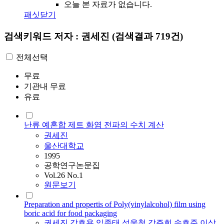
오늘 본 자료가 없습니다.
패싯닫기
검색키워드
저자 : 권세진
(검색결과 719건)
전체선택
무료
기관내 무료
유료
난류 예혼합 제트 화염 전파의 수치 계산
권세진
울산대학교
1995
공학연구논문집
Vol.26 No.1
원문보기
Preparation and propertis of Poly(vinylalcohol) film using
boric acid for food packaging
권세진
,
강호용
,
임종태
,
석웅철
,
강주희
,
송호준
,
이상