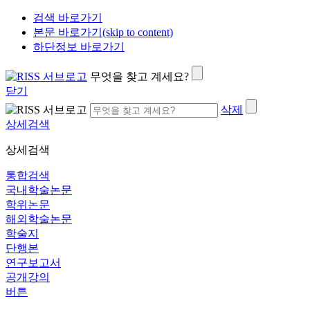
검색 바로가기
본문 바로가기(skip to content)
하단정보 바로가기
무엇을 찾고 계세요?
닫기
삭제
상세검색
상세검색
통합검색
국내학술논문
학위논문
해외학술논문
학술지
단행본
연구보고서
공개강의
버튼