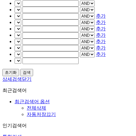
추가
추가
추가
추가
추가
추가
추가
상세검색닫기
최근검색어
최근검색어 옵션
전체삭제
자동저장끄기
인기검색어