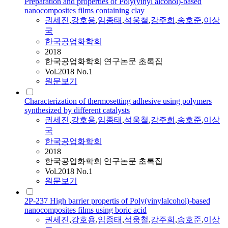
Preparation and properties of Poly(vinyl alcohol)-based
nanocomposites films containing clay
권세진
,
강호용
,
임종태
,
석웅철
,
강주희
,
송호준
,
이상
국
한국공업화학회
2018
한국공업화학회 연구논문 초록집
Vol.2018 No.1
원문보기
Characterization of thermosetting adhesive using polymers
synthesized by different catalysts
권세진
,
강호용
,
임종태
,
석웅철
,
강주희
,
송호준
,
이상
국
한국공업화학회
2018
한국공업화학회 연구논문 초록집
Vol.2018 No.1
원문보기
2P-237 High barrier propertis of Poly(vinylalcohol)-based
nanocomposites films using boric acid
권세진
,
강호용
,
임종태
,
석웅철
,
강주희
,
송호준
,
이상