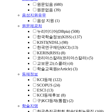
원문있음
(680)
원문없음
(39)
음성지원유무
음성 지원
(1)
원문제공처
누리미디어(DBpia)
(508)
한국학술정보(KISS)
(137)
KISTI(NDSL)
(98)
한국연구재단(KCI)
(13)
KERIS(RISS)
(8)
코리아스칼라(코리아스칼라)
(5)
교보문고(스콜라)
(4)
학술교육원(eArticle)
(3)
등재정보
KCI등재
(122)
SCOPUS
(24)
ESCI
(13)
KCI등재후보
(8)
구)KCI등재(통합)
(2)
학술지명
한국추진공학회 학술대회논문집
(169)